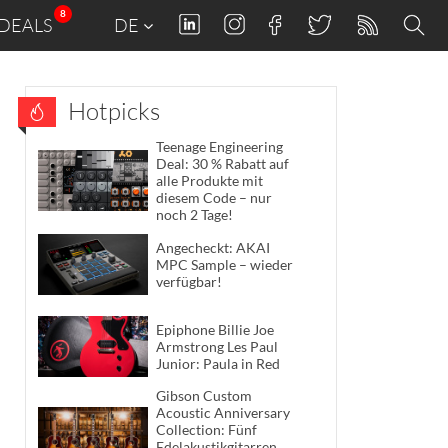
8
DEALS
DE
Hotpicks
Teenage Engineering
Deal: 30 % Rabatt auf
alle Produkte mit
diesem Code – nur
noch 2 Tage!
Angecheckt: AKAI
MPC Sample – wieder
verfügbar!
Epiphone Billie Joe
Armstrong Les Paul
Junior: Paula in Red
Gibson Custom
Acoustic Anniversary
Collection: Fünf
Edelakustikgitarren