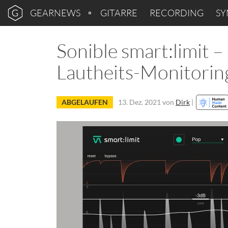
GEARNEWS
GITARRE
RECORDING
SY
Sonible smart:limit –
Lautheits-Monitorin
ABGELAUFEN
13. Dez. 2021
von
Dirk
|