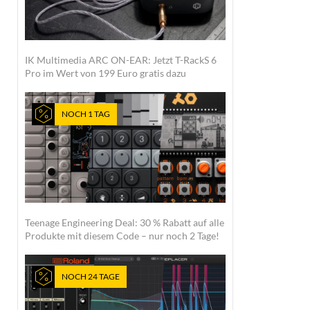
IK Multimedia ARC ON-EAR: Jetzt T-RackS 6
Pro im Wert von 199 Euro gratis dazu
NOCH 1 TAG
Teenage Engineering Deal: 30 % Rabatt auf alle
Produkte mit diesem Code – nur noch 2 Tage!
NOCH 24 TAGE