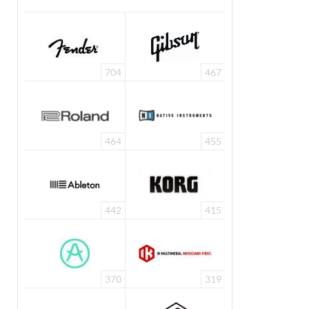
704
467
464
455
442
415
370
319