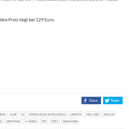
uläre Preis liegt bei 129 Euro.
DEAL
ILOK
KI
KÜNSTLICHE INTELLIGENZ
LIMITER
MAC OSX
MACOS
IN
SPEKTRAL
VIDEO
VST
VST3
WINDOWS