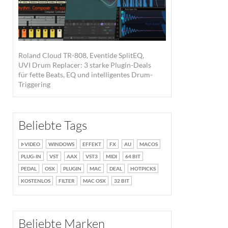
Roland Cloud TR-808, Eventide SplitEQ,
UVI Drum Replacer: 3 starke Plugin-Deals
für fette Beats, EQ und intelligentes Drum-
Triggering
Beliebte Tags
VIDEO
WINDOWS
EFFEKT
FX
AU
MACOS
PLUG-IN
VST
AAX
VST3
MIDI
64 BIT
PEDAL
OSX
PLUGIN
MAC
DEAL
HOTPICKS
KOSTENLOS
FILTER
MAC OSX
32 BIT
Beliebte Marken