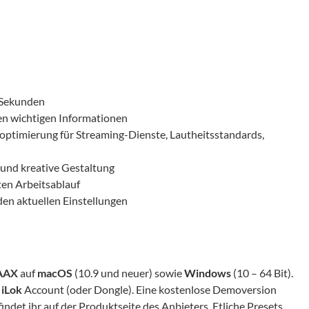
 Sekunden
n wichtigen Informationen
koptimierung für Streaming-Dienste, Lautheitsstandards,
f und kreative Gestaltung
nten Arbeitsablauf
den aktuellen Einstellungen
 AAX
auf
macOS
(10.9 und neuer) sowie
Windows
(10 – 64 Bit).
n
iLok
Account (oder Dongle). Eine kostenlose Demoversion
det ihr auf der Produktseite des Anbieters. Etliche Presets