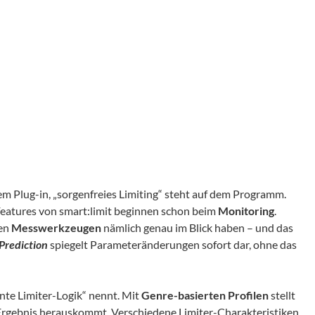
sem Plug-in, „sorgenfreies Limiting“ steht auf dem Programm.
Features von smart:limit beginnen schon beim
Monitoring
.
nen
Messwerkzeugen
nämlich genau im Blick haben – und das
Prediction
spiegelt Parameteränderungen sofort dar, ohne das
nte Limiter-Logik“ nennt. Mit
Genre-basierten Profilen
stellt
s Ergebnis herauskommt. Verschiedene Limiter-Charakteristiken