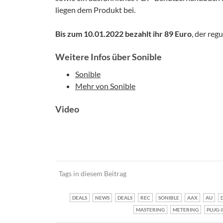
liegen dem Produkt bei.
Bis zum 10.01.2022 bezahlt ihr 89 Euro
, der reg
Weitere Infos über Sonible
Sonible
Mehr von Sonible
Video
Tags in diesem Beitrag
DEALS
NEWS
DEALS
REC
SONIBLE
AAX
AU
MASTERING
METERING
PLUG-