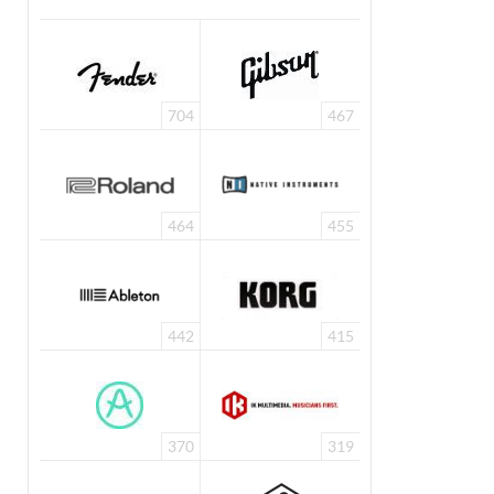
704
467
464
455
442
415
370
319