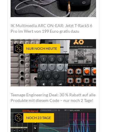
IK Multimedia ARC ON-EAR: Jetzt T-RackS 6
Pro im Wert von 199 Euro gratis dazu
NUR NOCH HEUTE
Teenage Engineering Deal: 30 % Rabatt auf alle
Produkte mit diesem Code – nur noch 2 Tage!
NOCH 23 TAGE