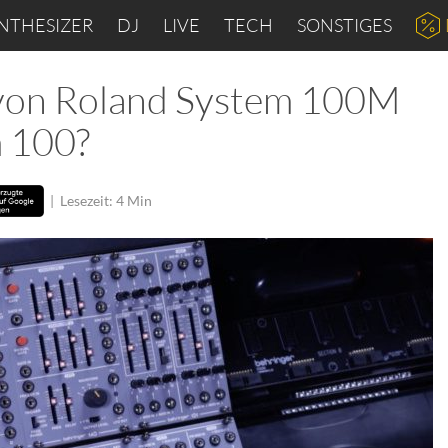
NTHESIZER
DJ
LIVE
TECH
SONSTIGES
 von Roland System 100M
m 100?
|
Lesezeit: 4 Min