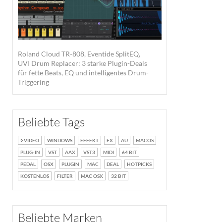
Roland Cloud TR-808, Eventide SplitEQ,
UVI Drum Replacer: 3 starke Plugin-Deals
für fette Beats, EQ und intelligentes Drum-
Triggering
Beliebte Tags
VIDEO
WINDOWS
EFFEKT
FX
AU
MACOS
PLUG-IN
VST
AAX
VST3
MIDI
64 BIT
PEDAL
OSX
PLUGIN
MAC
DEAL
HOTPICKS
KOSTENLOS
FILTER
MAC OSX
32 BIT
Beliebte Marken