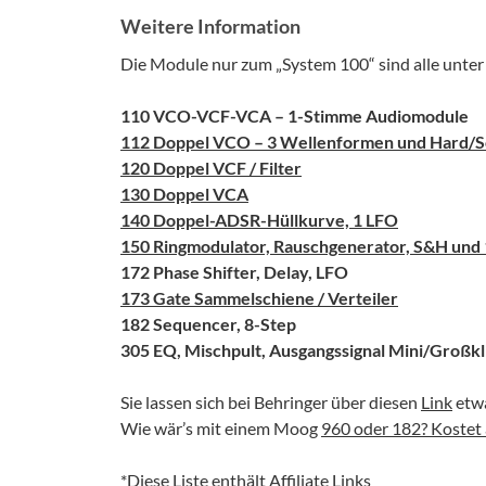
Weitere Information
Die Module nur zum „System 100“ sind alle unter
110 VCO-VCF-VCA – 1-Stimme Audiomodule
112 Doppel VCO – 3 Wellenformen und Hard/S
120 Doppel VCF / Filter
130 Doppel VCA
140 Doppel-ADSR-Hüllkurve, 1 LFO
150 Ringmodulator, Rauschgenerator, S&H und
172 Phase Shifter, Delay, LFO
173 Gate Sammelschiene / Verteiler
182 Sequencer, 8-Step
305 EQ, Mischpult, Ausgangssignal Mini/Großk
Sie lassen sich bei Behringer über diesen
Link
etwa
Wie wär’s mit einem Moog
960 oder 182? Kostet 
*Diese Liste enthält Affiliate Links