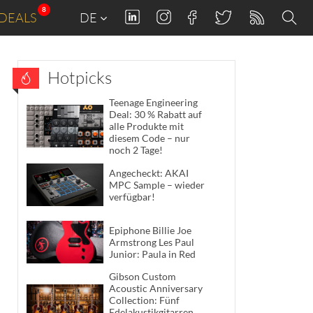
8
DEALS
DE
Hotpicks
Teenage Engineering
Deal: 30 % Rabatt auf
alle Produkte mit
diesem Code – nur
noch 2 Tage!
Angecheckt: AKAI
MPC Sample – wieder
verfügbar!
Epiphone Billie Joe
Armstrong Les Paul
Junior: Paula in Red
Gibson Custom
Acoustic Anniversary
Collection: Fünf
Edelakustikgitarren