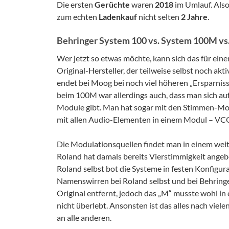
Die ersten
Gerüchte
waren
2018
im Umlauf. Also
zum echten
Ladenkauf
nicht selten
2 Jahre
.
Behringer System 100 vs. System 100M vs
Wer jetzt so etwas möchte, kann sich das für eine
Original-Hersteller, der teilweise selbst noch aktiv
endet bei Moog bei noch viel höheren „Ersparniss
beim 100M war allerdings auch, dass man sich auf 
Module gibt. Man hat sogar mit den Stimmen-Mod
mit allen Audio-Elementen in einem Modul – V
Die Modulationsquellen findet man in einem weit
Roland hat damals bereits Vierstimmigkeit angebot
Roland selbst bot die Systeme in festen Konfigura
Namenswirren bei Roland selbst und bei Behringer
Original entfernt, jedoch das „M“ musste wohl in 
nicht überlebt. Ansonsten ist das alles nach vi
an alle anderen.