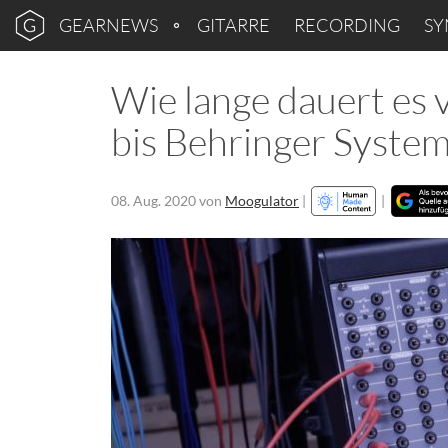
GEARNEWS
GITARRE
RECORDING
SY
Wie lange dauert es
bis Behringer Syste
08. Aug. 2020
von
Moogulator
|
|