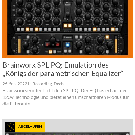
Brainworx SPL PQ: Emulation des
„Königs der parametrischen Equalizer“
26. Sep. 2022
in
Recording
,
Deals
Brainworx veröffentlicht den SPL PQ: Der EQ basiert auf der
120V Technologie und bietet einen umschaltbaren Modus für
die Filtergüte.
ABGELAUFEN