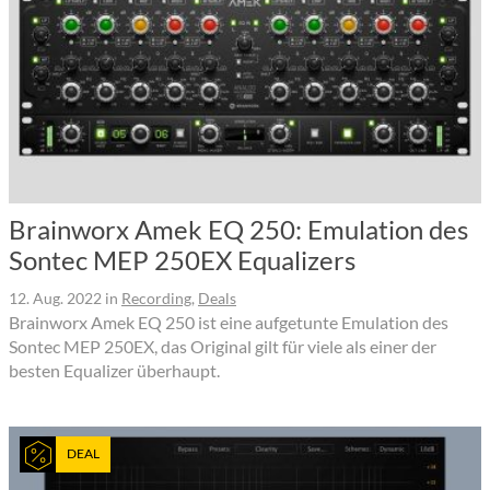
Brainworx Amek EQ 250: Emulation des
Sontec MEP 250EX Equalizers
12. Aug. 2022
in
Recording
,
Deals
Brainworx Amek EQ 250 ist eine aufgetunte Emulation des
Sontec MEP 250EX, das Original gilt für viele als einer der
besten Equalizer überhaupt.
DEAL