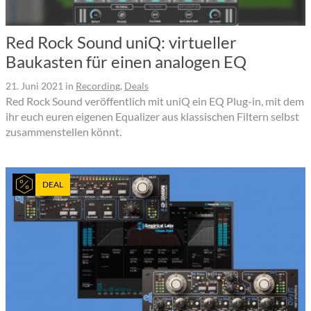
Red Rock Sound uniQ: virtueller
Baukasten für einen analogen EQ
21. Juni 2021
in
Recording
,
Deals
Red Rock Sound veröffentlich mit uniQ ein EQ Plug-in, mit dem
ihr euch euren eigenen Equalizer aus klassischen Filtern selbst
zusammenstellen könnt.
DEAL