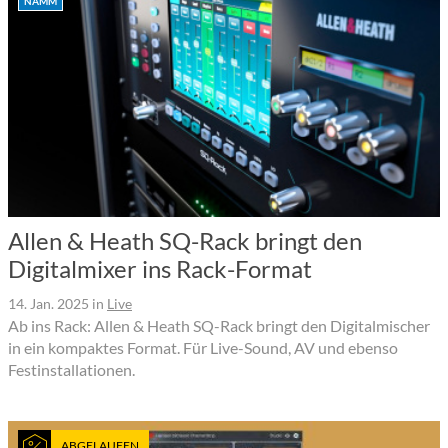
NAMM
Allen & Heath SQ-Rack bringt den
Digitalmixer ins Rack-Format
14. Jan. 2025
in
Live
Ab ins Rack: Allen & Heath SQ-Rack bringt den Digitalmischer
in ein kompaktes Format. Für Live-Sound, AV und ebenso
Festinstallationen.
ABGELAUFEN