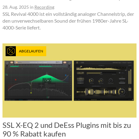
28. Aug. 2025
in
Recording
SSL Revival 4000 ist ein vollständig analoger Channelstrip, der
den unverwechselbaren Sound der frühen 1980er-Jahre SL-
4000-Serie liefert.
ABGELAUFEN
SSL X-EQ 2 und DeEss Plugins mit bis zu
90 % Rabatt kaufen