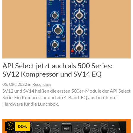
API Select jetzt auch als 500 Series:
SV12 Kompressor und SV14 EQ
05. Okt. 2022
in
Recording
SV12 und SV14 heißen die ersten 500er-Module der API Select
Serie. Ein Kompressor und ein 4-Band-EQ aus berühmter
Hardware für die Lunchbox.
DEAL