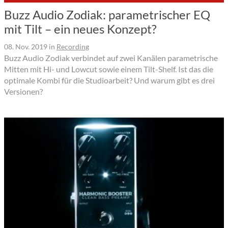
Buzz Audio Zodiak: parametrischer EQ
mit Tilt – ein neues Konzept?
08. Nov. 2019
in
Recording
Buzz Audio Zodiak verbindet auf zwei Kanälen parametrische
Mitten mit Hi- und Lowcut sowie einem Tilt-Shelf. Ist das die
optimale Kombi für die Studioarbeit? Und warum gibt es drei
Versionen?