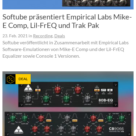
Softube präsentiert Empirical Labs Mike-
E Comp, Lil-FrEQ und Trak Pak
23. Feb. 2021
in
Recording
,
Deals
Softube veröffentlicht in Zusammenarbeit mit Empirical Labs
Software-Emulationen von Mike-E Comp und der Lil-FrEQ
Equalizer sowie Console 1 Versionen.
DEAL