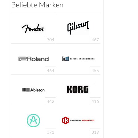
Beliebte Marken
704
467
464
455
442
416
371
319