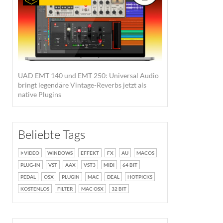
UAD EMT 140 und EMT 250: Universal Audio
bringt legendäre Vintage-Reverbs jetzt als
native Plugins
Beliebte Tags
VIDEO
WINDOWS
EFFEKT
FX
AU
MACOS
PLUG-IN
VST
AAX
VST3
MIDI
64 BIT
PEDAL
OSX
PLUGIN
MAC
DEAL
HOTPICKS
KOSTENLOS
FILTER
MAC OSX
32 BIT