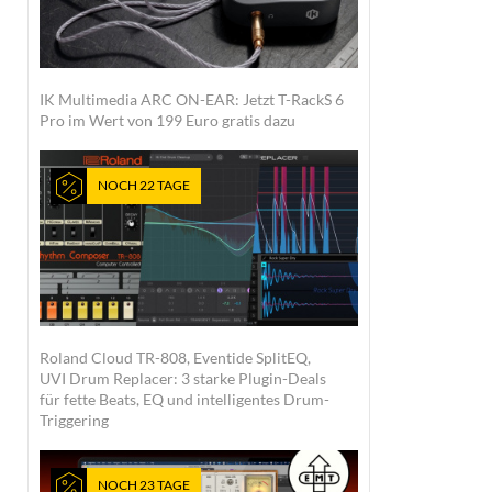
IK Multimedia ARC ON-EAR: Jetzt T-RackS 6
Pro im Wert von 199 Euro gratis dazu
NOCH 22 TAGE
Roland Cloud TR-808, Eventide SplitEQ,
UVI Drum Replacer: 3 starke Plugin-Deals
für fette Beats, EQ und intelligentes Drum-
Triggering
NOCH 23 TAGE