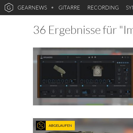
GEARNEWS
GITARRE
RECORDING
SY
36 Ergebnisse für "I
ABGELAUFEN