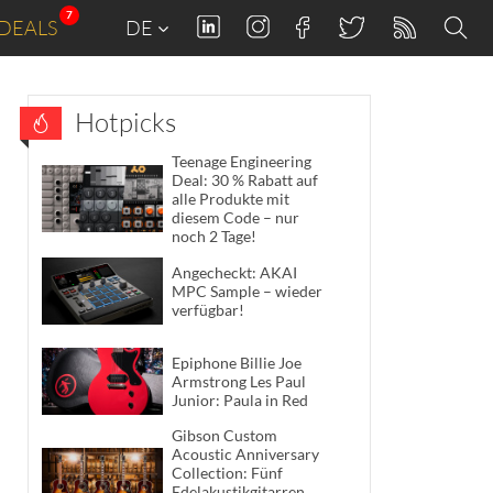
7
DEALS
DE
Hotpicks
Teenage Engineering
Deal: 30 % Rabatt auf
alle Produkte mit
diesem Code – nur
noch 2 Tage!
Angecheckt: AKAI
MPC Sample – wieder
verfügbar!
Epiphone Billie Joe
Armstrong Les Paul
Junior: Paula in Red
Gibson Custom
Acoustic Anniversary
Collection: Fünf
Edelakustikgitarren