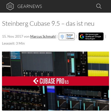
GEARNEWS
Steinberg Cubase 9.5 – das ist neu
15. Nov. 2017
von
Marcus Schmahl
|
|
|
Lesezeit: 3 Min