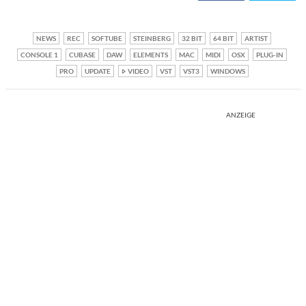
NEWS
REC
SOFTUBE
STEINBERG
32 BIT
64 BIT
ARTIST
CONSOLE 1
CUBASE
DAW
ELEMENTS
MAC
MIDI
OSX
PLUG-IN
PRO
UPDATE
VIDEO
VST
VST3
WINDOWS
ANZEIGE