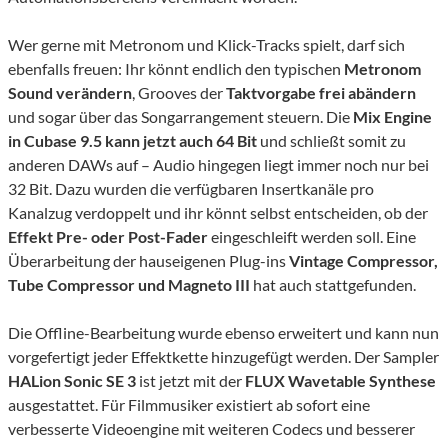
Wer gerne mit Metronom und Klick-Tracks spielt, darf sich
ebenfalls freuen: Ihr könnt endlich den typischen
Metronom
Sound verändern
, Grooves der
Taktvorgabe frei abändern
und sogar über das Songarrangement steuern. Die
Mix Engine
in Cubase 9.5 kann jetzt auch 64 Bit
und schließt somit zu
anderen DAWs auf – Audio hingegen liegt immer noch nur bei
32 Bit. Dazu wurden die verfügbaren Insertkanäle pro
Kanalzug verdoppelt und ihr könnt selbst entscheiden, ob der
Effekt Pre- oder Post-Fader
eingeschleift werden soll. Eine
Überarbeitung der hauseigenen Plug-ins
Vintage Compressor,
Tube Compressor und Magneto III
hat auch stattgefunden.
Die Offline-Bearbeitung wurde ebenso erweitert und kann nun
vorgefertigt jeder Effektkette hinzugefügt werden. Der Sampler
HALion Sonic SE 3
ist jetzt mit der
FLUX Wavetable Synthese
ausgestattet. Für Filmmusiker existiert ab sofort eine
verbesserte Videoengine mit weiteren Codecs und besserer