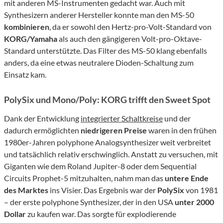
mit anderen MS-Instrumenten gedacht war. Auch mit
Synthesizern anderer Hersteller konnte man den MS-50
kombinieren
, da er sowohl den Hertz-pro-Volt-Standard von
KORG/Yamaha
als auch den gängigeren Volt-pro-Oktave-
Standard unterstützte. Das Filter des MS-50 klang ebenfalls
anders, da eine etwas neutralere Dioden-Schaltung zum
Einsatz kam.
PolySix und Mono/Poly: KORG trifft den Sweet Spot
Dank der Entwicklung
integrierter Schaltkreise
und der
dadurch ermöglichten
niedrigeren Preise
waren in den frühen
1980er-Jahren polyphone Analogsynthesizer weit verbreitet
und tatsächlich relativ erschwinglich. Anstatt zu versuchen, mit
Giganten wie dem Roland Jupiter-8 oder dem Sequential
Circuits Prophet-5 mitzuhalten, nahm man das
untere
Ende
des Marktes
ins Visier. Das Ergebnis war der
PolySix
von 1981
– der erste polyphone Synthesizer, der in den USA
unter 2000
Dollar
zu kaufen war. Das sorgte für explodierende