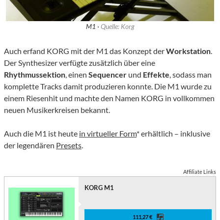
M1 ·
Quelle: Korg
Auch erfand KORG mit der M1 das Konzept der
Workstation
.
Der Synthesizer verfügte zusätzlich über eine
Rhythmussektion
, einen
Sequencer
und
Effekte
, sodass man
komplette Tracks damit produzieren konnte. Die M1 wurde zu
einem Riesenhit und machte den Namen KORG in vollkommen
neuen Musikerkreisen bekannt.
Auch die M1 ist heute
in virtueller Form
* erhältlich – inklusive
der legendären
Presets
.
Affiliate Links
KORG M1
111,27 €