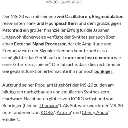
MS-20 ·
Quelle: KORG
Der MS-20 war mit seinen
zwei Oszillatoren
,
Ringmodulation
,
resonanten
Tief- und Hochpassfiltern
und dem großzügigen
Patchfeld
ein großer finanzieller
Erfolg
für die Japaner.
Ungewöhnlicherweise verfügte der Synthesizer auch über
einen
External Signal Processor
, der die Amplitude und
Frequenz externer Signale erkennen konnte und es so
ermöglichte, das Gerät auch mit
externen Instrumenten
wie
einer Gitarre zu „spielen“. Die Tatsache, dass dies nicht immer
wie geplant funktionierte, machte ihn nur noch
punkiger
.
Aufgrund seiner Popularität gehört der MS-20 zu den am
häufigsten nachgebauten und emulierten Synthesizern.
Hardware-Nachbauten gibt es von KORG selbst und von
Behringer (hier bei
Thomann
*). Als Software wurde der MS-20
unter anderem von
KORG
*,
Arturia
* und
Cherry Audio
*
emuliert.