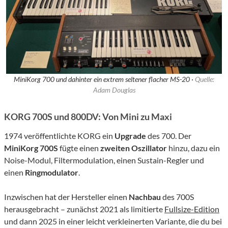
MiniKorg 700 und dahinter ein extrem seltener flacher MS-20 ·
Quelle:
Adam Douglas
KORG 700S und 800DV: Von Mini zu Maxi
1974 veröffentlichte KORG ein
Upgrade
des 700. Der
MiniKorg 700S
fügte einen
zweiten Oszillator
hinzu, dazu ein
Noise-Modul, Filtermodulation, einen Sustain-Regler und
einen
Ringmodulator
.
Inzwischen hat der Hersteller einen
Nachbau
des 700S
herausgebracht – zunächst 2021 als limitierte
Fullsize-Edition
und dann 2025 in einer leicht verkleinerten Variante, die du bei