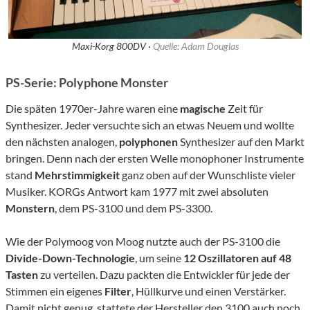
Maxi-Korg 800DV ·
Quelle: Adam Douglas
PS-Serie: Polyphone Monster
Die späten 1970er-Jahre waren eine
magische
Zeit für
Synthesizer. Jeder versuchte sich an etwas Neuem und wollte
den nächsten analogen,
polyphonen
Synthesizer auf den Markt
bringen. Denn nach der ersten Welle monophoner Instrumente
stand
Mehrstimmigkeit
ganz oben auf der Wunschliste vieler
Musiker. KORGs Antwort kam 1977 mit zwei absoluten
Monstern
, dem PS-3100 und dem PS-3300.
Wie der Polymoog von Moog nutzte auch der PS-3100 die
Divide-Down-Technologie
, um seine
12 Oszillatoren auf 48
Tasten
zu verteilen. Dazu packten die Entwickler für jede der
Stimmen ein eigenes
Filter
, Hüllkurve und einen Verstärker.
Damit nicht genug, stattete der Hersteller den 3100 auch noch