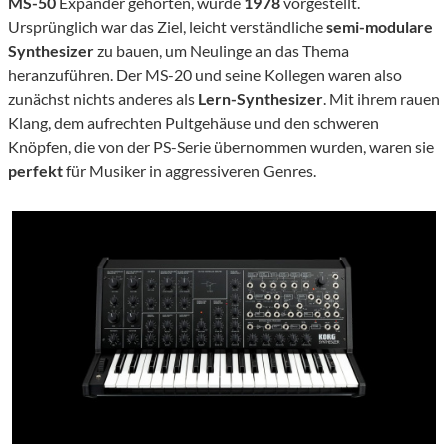
MS-50
Expander gehörten, wurde
1978
vorgestellt.
Ursprünglich war das Ziel, leicht verständliche
semi-modulare
Synthesizer
zu bauen, um Neulinge an das Thema
heranzuführen. Der MS-20 und seine Kollegen waren also
zunächst nichts anderes als
Lern-Synthesizer
. Mit ihrem rauen
Klang, dem aufrechten Pultgehäuse und den schweren
Knöpfen, die von der PS-Serie übernommen wurden, waren sie
perfekt
für Musiker in aggressiveren Genres.