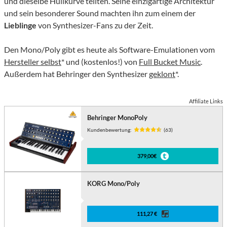
und dieselbe Hüllkurve teilten. Seine einzigartige Architektur
und sein besonderer Sound machten ihn zum einem der
Lieblinge
von Synthesizer-Fans zu der Zeit.
Den Mono/Poly gibt es heute als Software-Emulationen vom
Hersteller selbst
* und (kostenlos!) von
Full Bucket Music
.
Außerdem hat Behringer den Synthesizer
geklont
*.
Affiliate Links
Behringer MonoPoly
Kundenbewertung:
(63)
379,00€
KORG Mono/Poly
111,27 €