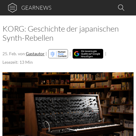
GEARNEWS
KORG: Geschichte der japanischen
Synth-Rebellen
25. Feb.
von
Gastautor
|
|
|
Lesezeit: 13 Min