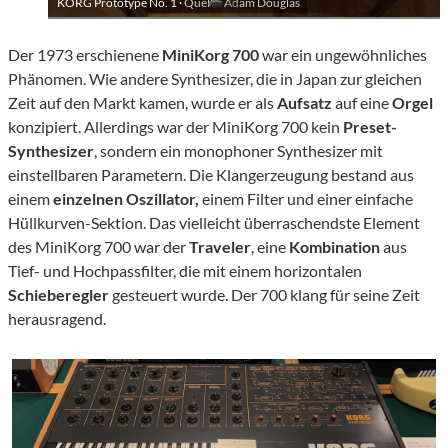
KORG Prototype No. 1 ·
Quelle: Adam Douglas
Der 1973 erschienene
MiniKorg 700
war ein ungewöhnliches
Phänomen. Wie andere Synthesizer, die in Japan zur gleichen
Zeit auf den Markt kamen, wurde er als
Aufsatz
auf eine
Orgel
konzipiert. Allerdings war der MiniKorg 700 kein
Preset-
Synthesizer
, sondern ein monophoner Synthesizer mit
einstellbaren Parametern. Die Klangerzeugung bestand aus
einem
einzelnen Oszillator,
einem Filter und einer einfache
Hüllkurven-Sektion. Das vielleicht überraschendste Element
des MiniKorg 700 war der
Traveler
, eine
Kombination
aus
Tief- und Hochpassfilter, die mit einem horizontalen
Schieberegler
gesteuert wurde. Der 700 klang für seine Zeit
herausragend.