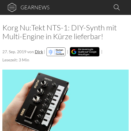
GEARNEWS
Korg Nu:Tekt NTS-1: DIY-Synth mit
Multi-Engine in Kürze lieferbar!
27. Sep. 2019
von
Dirk
|
|
|
Lesezeit: 3 Min