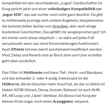
kompatibel mit den verschiedenen „Logue“-Gerätschaften ist.
Korg spricht jetzt von einer
vollständigen Kompatibilität zur
„logue SDK“
, das war vorher noch nicht ganz deutlich. Da gibt
es mittlerweile ja einige serh schöne Angebote, beispielsweise
die kommerziellen Sachen von
Sinevibes
, aber auch einige
kostenlose Geschichten. Das gefällt mir ausgesprochen gut! Ich
bin immer noch etwas skeptisch — es wäre auf jeden Fall
sensationell, wenn das ohne Einschränkungen funktioniert.
Auch
Effekte
können damit anscheinend modifiziert werden.
Mod, Delay und Reverb sind an Bord, eine vom User erstellte
geht eben zusätzlich.
Das Filter ist
Multimode
und kann Tief-, Hoch- und Bandpass
und das entweder 2- oder 4-polig. Interessant ist die
Hüllkurve
, die ein bisschen mehr drauf hat, als das so üblich ist.
Neben ADSR (Attack, Decay, Sustain, Release) ist auch AHR,
AR, AR Loop und „Open“ denkbar. Als Bonus hat Korg der
kleinen Kiste sogar noch einen
Arpeggiator
verpasst.