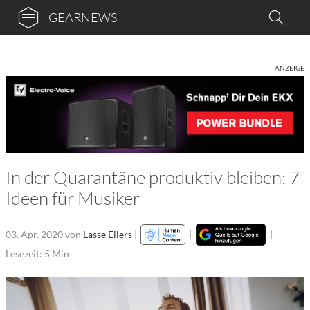
GEARNEWS
ANZEIGE
In der Quarantäne produktiv bleiben: 7
Ideen für Musiker
03. Apr. 2020
von
Lasse Eilers
|
|
|
Lesezeit: 5 Min