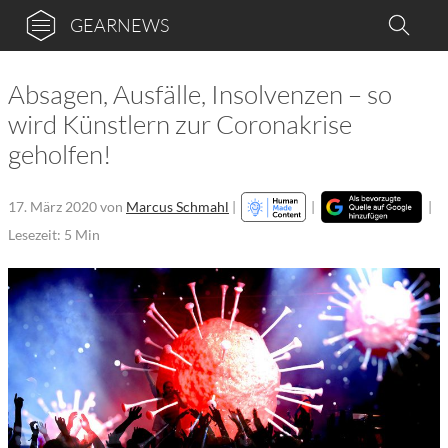
GEARNEWS
Absagen, Ausfälle, Insolvenzen – so
wird Künstlern zur Coronakrise
geholfen!
17. März 2020
von
Marcus Schmahl
|
|
|
Lesezeit: 5 Min