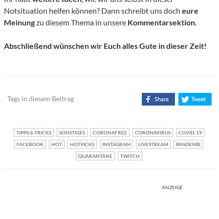
Notsituation helfen können? Dann schreibt uns doch
eure
Meinung
zu diesem Thema in unsere
Kommentarsektion
.
Abschließend wünschen wir Euch alles Gute in dieser Zeit!
Tags in diesem Beitrag
TIPPS & TRICKS
SONSTIGES
CORONAFREE
CORONAVIRUS
COVID-19
FACEBOOK
HOT
HOTPICKS
INSTAGRAM
LIVESTREAM
PANDEMIE
QUARANTÄNE
TWITCH
ANZEIGE