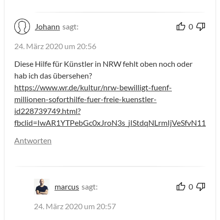
Johann
sagt:
0
24. März 2020 um 20:56
Diese Hilfe für Künstler in NRW fehlt oben noch oder
hab ich das übersehen?
https://www.wr.de/kultur/nrw-bewilligt-fuenf-
millionen-soforthilfe-fuer-freie-kuenstler-
id228739749.html?
fbclid=IwAR1YTPebGc0xJroN3s_jIStdqNLrmIjVeSfvN11h
Antworten
marcus
sagt:
0
24. März 2020 um 20:57