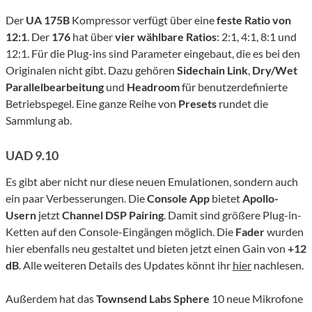
Der
UA 175B
Kompressor verfügt über eine
feste Ratio von
12:1
. Der
176
hat über
vier wählbare Ratios
: 2:1, 4:1, 8:1 und
12:1. Für die Plug-ins sind Parameter eingebaut, die es bei den
Originalen nicht gibt. Dazu gehören
Sidechain Link
,
Dry/Wet
Parallelbearbeitung
und
Headroom
für benutzerdefinierte
Betriebspegel. Eine ganze Reihe von
Presets
rundet die
Sammlung ab.
UAD 9.10
Es gibt aber nicht nur diese neuen Emulationen, sondern auch
ein paar Verbesserungen. Die
Console App
bietet
Apollo-
Usern
jetzt
Channel DSP Pairing
. Damit sind größere Plug-in-
Ketten auf den Console-Eingängen möglich. Die
Fader
wurden
hier ebenfalls neu gestaltet und bieten jetzt einen Gain von
+12
dB
. Alle weiteren Details des Updates könnt ihr
hier
nachlesen.
Außerdem hat das
Townsend Labs Sphere
10 neue Mikrofone