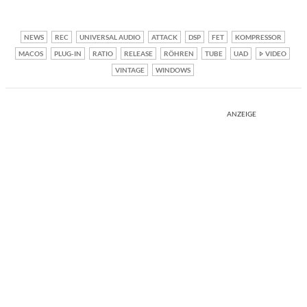
NEWS
REC
UNIVERSAL AUDIO
ATTACK
DSP
FET
KOMPRESSOR
MACOS
PLUG-IN
RATIO
RELEASE
RÖHREN
TUBE
UAD
VIDEO
VINTAGE
WINDOWS
ANZEIGE