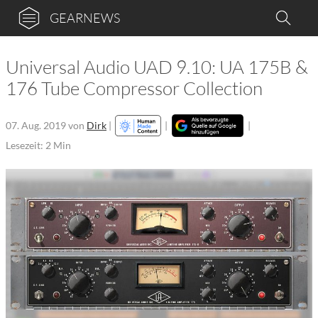
GEARNEWS
Universal Audio UAD 9.10: UA 175B &
176 Tube Compressor Collection
07. Aug. 2019
von
Dirk
|
|
|
Lesezeit: 2 Min