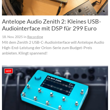
Antelope Audio Zenith 2: Kleines USB-
Audiointerface mit DSP für 299 Euro
18. Nov. 2025
in
Recording
Mit dem Zenith 2 USB-C-Audiointerface will Antelope Audio
High-End-Leistung der Orion-Serie zum Budget-Preis
anbieten. Klingt spannend!
HOT