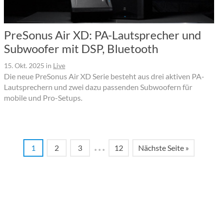
PreSonus Air XD: PA-Lautsprecher und
Subwoofer mit DSP, Bluetooth
15. Okt. 2025
in
Live
Die neue PreSonus Air XD Serie besteht aus drei aktiven PA-
Lautsprechern und zwei dazu passenden Subwoofern für
mobile und Pro-Setups.
…
1
2
3
12
Nächste Seite »