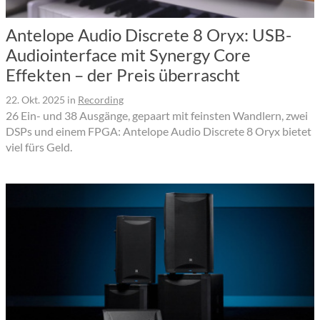
Antelope Audio Discrete 8 Oryx: USB-
Audiointerface mit Synergy Core
Effekten – der Preis überrascht
22. Okt. 2025
in
Recording
26 Ein- und 38 Ausgänge, gepaart mit feinsten Wandlern, zwei
DSPs und einem FPGA: Antelope Audio Discrete 8 Oryx bietet
viel fürs Geld.