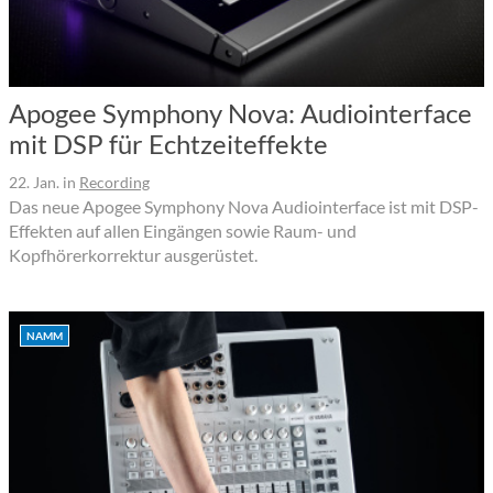
Apogee Symphony Nova: Audiointerface
mit DSP für Echtzeiteffekte
22. Jan.
in
Recording
Das neue Apogee Symphony Nova Audiointerface ist mit DSP-
Effekten auf allen Eingängen sowie Raum- und
Kopfhörerkorrektur ausgerüstet.
NAMM