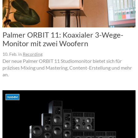
Palmer ORBIT 11: Koaxialer 3-Wege-
Monitor mit zwei Woofern
10. Feb.
in
Recording
Der neue Palmer ORBIT 11 Studiomonitor bietet sich für
präzises Mixing und Mastering, Content-Erstellung und mehr
an.
NAMM