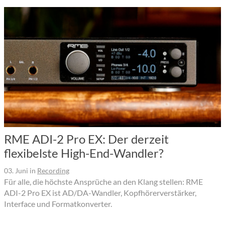
RME ADI-2 Pro EX: Der derzeit
flexibelste High-End-Wandler?
03. Juni
in
Recording
Für alle, die höchste Ansprüche an den Klang stellen: RME
ADI-2 Pro EX ist AD/DA-Wandler, Kopfhörerverstärker,
Interface und Formatkonverter.