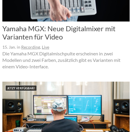
Yamaha MGX: Neue Digitalmixer mit
Varianten für Video
15. Jan.
in
Recording
,
Live
Die Yamaha MGX Digitalmischpulte erscheinen in zwei
Modellen und zwei Farben, zusätzlich gibt es Varianten mit
einem Video-Interface.
JETZT VERFÜGBAR!