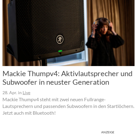
Mackie Thumpv4: Aktivlautsprecher und
Subwoofer in neuster Generation
28. Apr.
in
Live
Mackie Thumpv4 steht mit zwei neuen Fullrange-
Lautsprechern und passenden Subwoofern in den Startlöchern.
Jetzt auch mit Bluetooth!
ANZEIGE