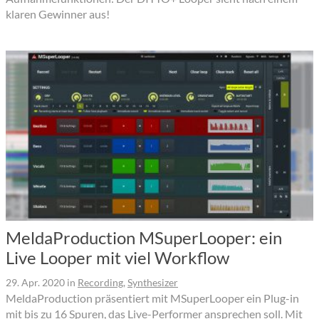
klaren Gewinner aus!
MeldaProduction MSuperLooper: ein
Live Looper mit viel Workflow
29. Apr. 2020
in
Recording
,
Synthesizer
MeldaProduction präsentiert mit MSuperLooper ein Plug-in
mit bis zu 16 Spuren, das Live-Performer ansprechen soll. Mit