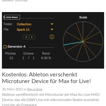
FREEWARE
Kostenlos: Ableton verschenkt
Microtuner Device für Max for Live!
30. März 2022
in
Recording
Ableton veröffentlicht mit Microtuner ein Max for Live MIDI
Device, das die DAW Live mit mikrotonalen Skalen austattet.
Und das als Freeware.