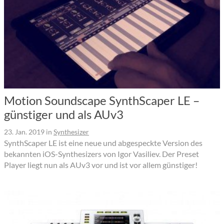
Motion Soundscape SynthScaper LE –
günstiger und als AUv3
23. Jan. 2019
in
Synthesizer
SynthScaper LE ist eine neue und abgespeckte Version des
bekannten iOS-Synthesizers von Igor Vasiliev. Der Preset
Player liegt nun als AUv3 vor und ist vor allem günstiger!