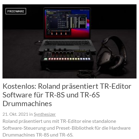
FREEWARE
Kostenlos: Roland präsentiert TR-Editor
Software für TR-8S und TR-6S
Drummachines
21. Okt. 2021
in
Synthesizer
Roland präsentiert uns mit TR-Editor eine standalone
Software-Steuerung und Preset-Bibliothek für die Hardware
Drummachines TR-8S und TR-6S.