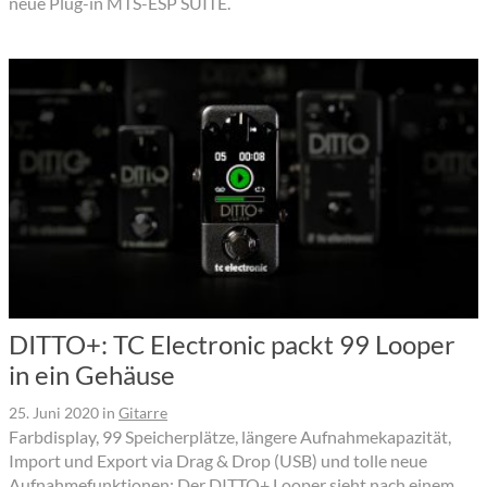
neue Plug-in MTS-ESP SUITE.
DITTO+: TC Electronic packt 99 Looper
in ein Gehäuse
25. Juni 2020
in
Gitarre
Farbdisplay, 99 Speicherplätze, längere Aufnahmekapazität,
Import und Export via Drag & Drop (USB) und tolle neue
Aufnahmefunktionen: Der DITTO+ Looper sieht nach einem