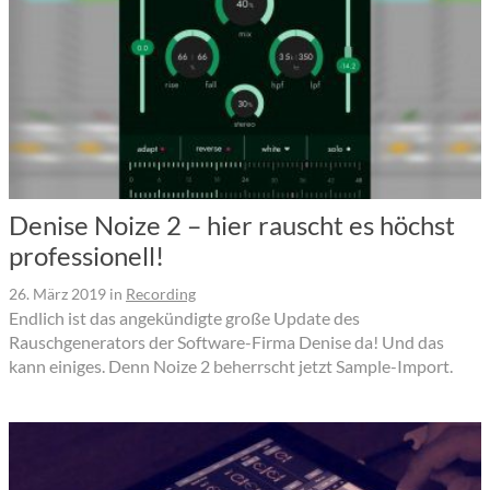
Denise Noize 2 – hier rauscht es höchst
professionell!
26. März 2019
in
Recording
Endlich ist das angekündigte große Update des
Rauschgenerators der Software-Firma Denise da! Und das
kann einiges. Denn Noize 2 beherrscht jetzt Sample-Import.