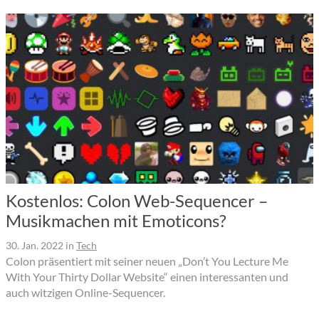
Kostenlos: Colon Web-Sequencer –
Musikmachen mit Emoticons?
30. Jan. 2022
in
Tech
Colon präsentiert mit seiner neuen „Don’t You Lecture Me
With Your Thirty Dollar Website“ einen interessanten und
auch witzigen Online-Sequencer.