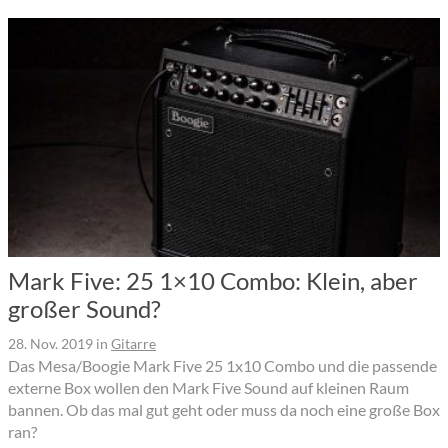
Mark Five: 25 1×10 Combo: Klein, aber
großer Sound?
28. Nov. 2019
in
Gitarre
Das Mesa/Boogie Mark Five 25 1x10 Combo und die passende
externe Box wollen den Mark Five Sound auf kleinen Raum
bannen. Ob das mal gut geht oder muss da noch eine große Box
ran?