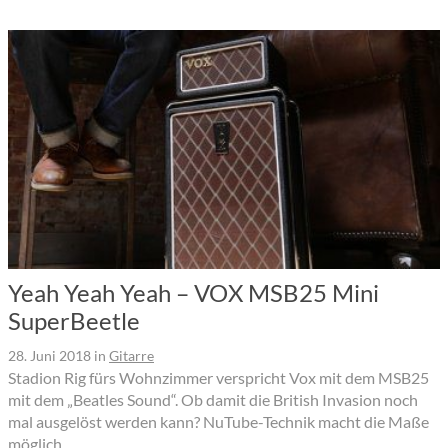
Yeah Yeah Yeah – VOX MSB25 Mini
SuperBeetle
28. Juni 2018
in
Gitarre
Stadion Rig fürs Wohnzimmer verspricht Vox mit dem MSB25
mit dem „Beatles Sound“. Ob damit die British Invasion noch
mal ausgelöst werden kann? NuTube-Technik macht die Maße
möglich.