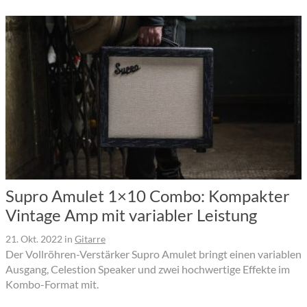
Supro Amulet 1×10 Combo: Kompakter
Vintage Amp mit variabler Leistung
21. Okt. 2022
in
Gitarre
Der Vollröhren-Verstärker Supro Amulet bringt einen variablen
Ausgang, Celestion Speaker und zwei hochwertige Effekte im
Kombo-Format mit.