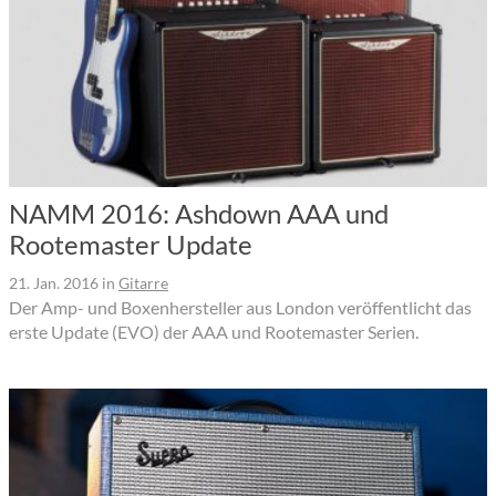
NAMM 2016: Ashdown AAA und
Rootemaster Update
21. Jan. 2016
in
Gitarre
Der Amp- und Boxenhersteller aus London veröffentlicht das
erste Update (EVO) der AAA und Rootemaster Serien.