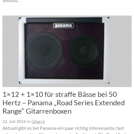
Sounds.
1×12 + 1×10 für straffe Bässe bei 50
Hertz – Panama „Road Series Extended
Range“ Gitarrenboxen
22. Juli 2016
in
Gitarre
Aktuell gibt es bei Panama ein paar richtig interessante, fast