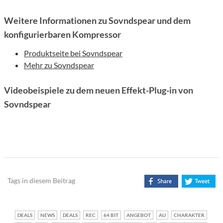
Weitere Informationen zu Sovndspear und dem
konfigurierbaren Kompressor
Produktseite bei Sovndspear
Mehr zu Sovndspear
Videobeispiele zu dem neuen Effekt-Plug-in von
Sovndspear
Tags in diesem Beitrag
DEALS
NEWS
DEALS
REC
64 BIT
ANGEBOT
AU
CHARAKTER