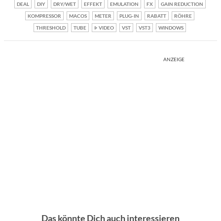
DEAL
DIY
DRY/WET
EFFEKT
EMULATION
FX
GAIN REDUCTION
KOMPRESSOR
MACOS
METER
PLUG-IN
RABATT
RÖHRE
THRESHOLD
TUBE
VIDEO
VST
VST3
WINDOWS
ANZEIGE
Das könnte Dich auch interessieren