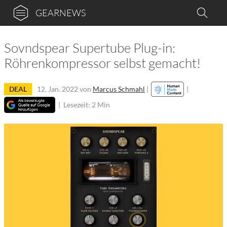
GEARNEWS
Sovndspear Supertube Plug-in:
Röhrenkompressor selbst gemacht!
DEAL
12. Jan. 2022
von
Marcus Schmahl
|
|
|
Lesezeit: 2 Min