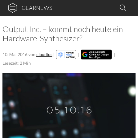
GEARNEWS
Output Inc. – kommt noch heute ein
Hardware-Synthesizer?
10. Mai 2016
von
claudius
|
|
|
Lesezeit: 2 Min