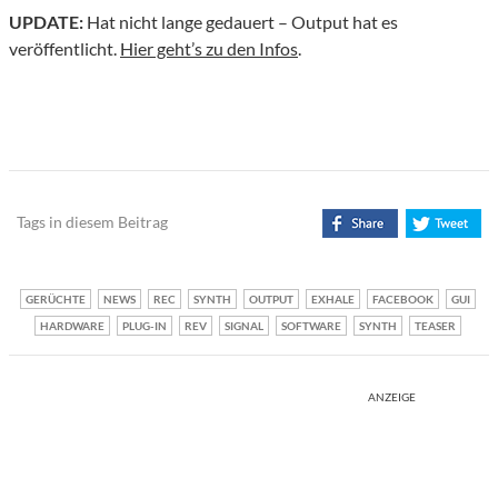
UPDATE:
Hat nicht lange gedauert – Output hat es
veröffentlicht.
Hier geht’s zu den Infos
.
Tags in diesem Beitrag
GERÜCHTE
NEWS
REC
SYNTH
OUTPUT
EXHALE
FACEBOOK
GUI
HARDWARE
PLUG-IN
REV
SIGNAL
SOFTWARE
SYNTH
TEASER
ANZEIGE