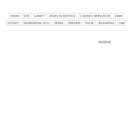
NEWS
GTR
LANEY
AUDIO INTERFACE
CABINET SIMULATOR
DAW
EFFEKT
MUSIKMESSE 2015
PEDAL
PREAMP
PULSE
REAMPING
USB
ANZEIGE