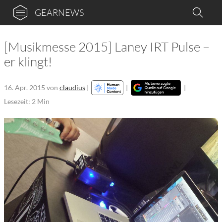
GEARNEWS
[Musikmesse 2015] Laney IRT Pulse –
er klingt!
16. Apr. 2015
von
claudius
|
|
|
Lesezeit: 2 Min