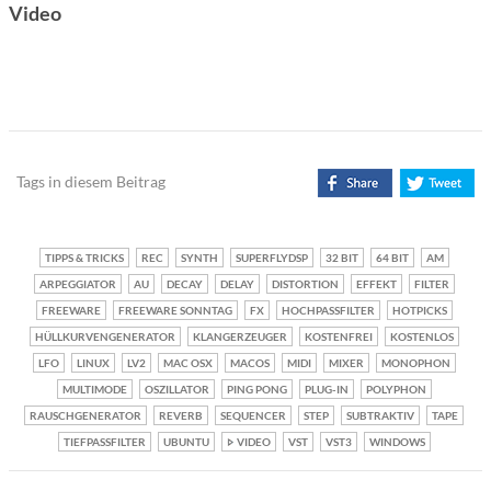
Video
Tags in diesem Beitrag
TIPPS & TRICKS
REC
SYNTH
SUPERFLYDSP
32 BIT
64 BIT
AM
ARPEGGIATOR
AU
DECAY
DELAY
DISTORTION
EFFEKT
FILTER
FREEWARE
FREEWARE SONNTAG
FX
HOCHPASSFILTER
HOTPICKS
HÜLLKURVENGENERATOR
KLANGERZEUGER
KOSTENFREI
KOSTENLOS
LFO
LINUX
LV2
MAC OSX
MACOS
MIDI
MIXER
MONOPHON
MULTIMODE
OSZILLATOR
PING PONG
PLUG-IN
POLYPHON
RAUSCHGENERATOR
REVERB
SEQUENCER
STEP
SUBTRAKTIV
TAPE
TIEFPASSFILTER
UBUNTU
VIDEO
VST
VST3
WINDOWS