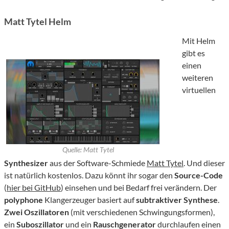
Matt Tytel Helm
Mit Helm
gibt es
einen
weiteren
virtuellen
Quelle: Matt Tytel
Synthesizer
aus der Software-Schmiede
Matt Tytel
. Und dieser
ist natürlich kostenlos. Dazu könnt ihr sogar den
Source-Code
(
hier bei GitHub
) einsehen und bei Bedarf frei verändern. Der
polyphone
Klangerzeuger basiert auf
subtraktiver Synthese
.
Zwei Oszillatoren
(mit verschiedenen Schwingungsformen),
ein
Suboszillator
und ein
Rauschgenerator
durchlaufen einen