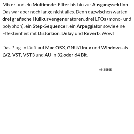
Mixer
und ein
Multimode-Filter
bis hin zur
Ausgangssektion
.
Das war aber noch lange nicht alles. Denn dazwischen warten
drei grafische Hüllkurvengeneratoren
,
drei LFOs
(mono- und
polyphon), ein
Step-Sequencer
, ein
Arpeggiator
sowie eine
Effekteinheit mit
Distortion
,
Delay
und
Reverb
. Wow!
Das Plug-in läuft auf
Mac OSX
,
GNU/Linux
und
Windows
als
LV2, VST, VST3
und
AU
in
32 oder 64 Bit
.
ANZEIGE