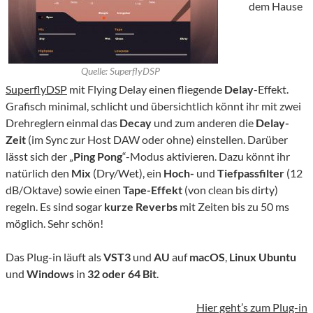
dem Hause
Quelle: SuperflyDSP
SuperflyDSP
mit Flying Delay einen fliegende
Delay
-Effekt.
Grafisch minimal, schlicht und übersichtlich könnt ihr mit zwei
Drehreglern einmal das
Decay
und zum anderen die
Delay-
Zeit
(im Sync zur Host DAW oder ohne) einstellen. Darüber
lässt sich der „
Ping Pong
“-Modus aktivieren. Dazu könnt ihr
natürlich den
Mix
(Dry/Wet), ein
Hoch-
und
Tiefpassfilter
(12
dB/Oktave) sowie einen
Tape-Effekt
(von clean bis dirty)
regeln. Es sind sogar
kurze Reverbs
mit Zeiten bis zu 50 ms
möglich. Sehr schön!
Das Plug-in läuft als
VST3
und
AU
auf
macOS
,
Linux Ubuntu
und
Windows
in
32 oder 64 Bit
.
Hier geht’s zum Plug-in