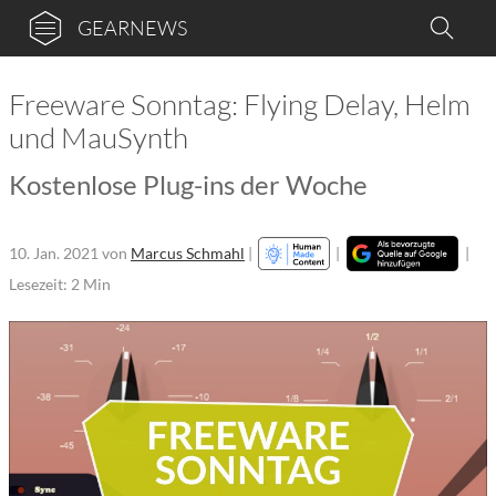
GEARNEWS
Freeware Sonntag: Flying Delay, Helm
und MauSynth
Kostenlose Plug-ins der Woche
10. Jan. 2021
von
Marcus Schmahl
|
|
|
Lesezeit: 2 Min