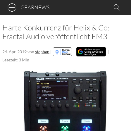
GEARNEWS
Harte Konkurrenz für Helix & Co:
Fractal Audio veröffentlicht FM3
24. Apr. 2019
von
stephan
|
|
|
Lesezeit: 3 Min