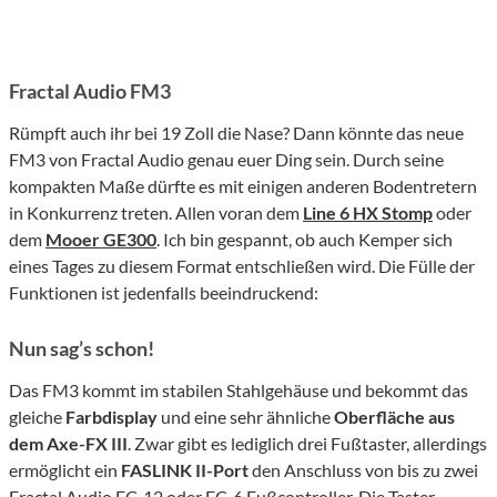
Fractal Audio FM3
Rümpft auch ihr bei 19 Zoll die Nase? Dann könnte das neue
FM3 von Fractal Audio genau euer Ding sein. Durch seine
kompakten Maße dürfte es mit einigen anderen Bodentretern
in Konkurrenz treten. Allen voran dem
Line 6 HX Stomp
oder
dem
Mooer GE300
. Ich bin gespannt, ob auch Kemper sich
eines Tages zu diesem Format entschließen wird. Die Fülle der
Funktionen ist jedenfalls beeindruckend:
Nun sag’s schon!
Das FM3 kommt im stabilen Stahlgehäuse und bekommt das
gleiche
Farbdisplay
und eine sehr ähnliche
Oberfläche aus
dem Axe-FX III
. Zwar gibt es lediglich drei Fußtaster, allerdings
ermöglicht ein
FASLINK II-Port
den Anschluss von bis zu zwei
Fractal Audio FC-12 oder FC-6 Fußcontroller. Die Taster