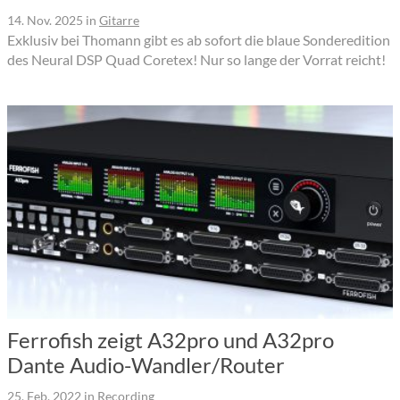
14. Nov. 2025
in
Gitarre
Exklusiv bei Thomann gibt es ab sofort die blaue Sonderedition
des Neural DSP Quad Coretex! Nur so lange der Vorrat reicht!
Ferrofish zeigt A32pro und A32pro
Dante Audio-Wandler/Router
25. Feb. 2022
in
Recording