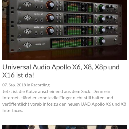
Universal Audio Apollo X6, X8, X8p und
X16 ist da!
07. Sep. 2018
in
Recording
Jetzt ist die Katze anscheinend aus dem Sack! Denn ein
Internet-Händler konnte die Finger nicht still halten und
veröffentlicht vorab Infos zu den neuen UAD Apollo X6 und X8
Interfaces.