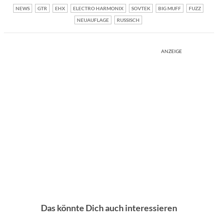
NEWS
GTR
EHX
ELECTRO HARMONIX
SOVTEK
BIG MUFF
FUZZ
NEUAUFLAGE
RUSSISCH
ANZEIGE
Das könnte Dich auch interessieren