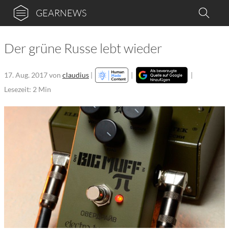
GEARNEWS
Der grüne Russe lebt wieder
17. Aug. 2017
von
claudius
|
|
|
Lesezeit: 2 Min