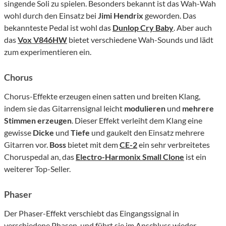
singende Soli zu spielen. Besonders bekannt ist das Wah-Wah
wohl durch den Einsatz bei
Jimi Hendrix
geworden. Das
bekannteste Pedal ist wohl das
Dunlop Cry Baby
. Aber auch
das
Vox V846HW
bietet verschiedene Wah-Sounds und lädt
zum experimentieren ein.
Chorus
Chorus-Effekte erzeugen einen satten und breiten Klang,
indem sie das Gitarrensignal leicht
modulieren
und
mehrere
Stimmen erzeugen
. Dieser Effekt verleiht dem Klang eine
gewisse
Dicke
und
Tiefe
und gaukelt den Einsatz mehrere
Gitarren vor.
Boss
bietet mit dem
CE-2
ein sehr verbreitetes
Choruspedal an, das
Electro-Harmonix
Small Clone
ist ein
weiterer Top-Seller.
Phaser
Der Phaser-Effekt verschiebt das Eingangssignal in
verschiedene Phasen und führt sie im Anschluss wieder