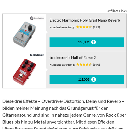
Affiliate Links
Electro Harmonix Holy Grail Nano Reverb
Kundenbewertung:
(293)
118,00€
tc electronic Hall of Fame 2
Kundenbewertung:
(990)
111,00€
Diese drei Effekte – Overdrive/Distortion, Delay und Reverb –
bilden meiner Meinung nach das
Grundgerüst
für den
Gitarrensound und sind in nahezu jedem Genre, von
Rock
über
Blues
bis hin zu
Metal
unverzichtbar. Mit diesen Effekten
könnt ihr euren Sound definieren, eure Spielweise ausdrücken