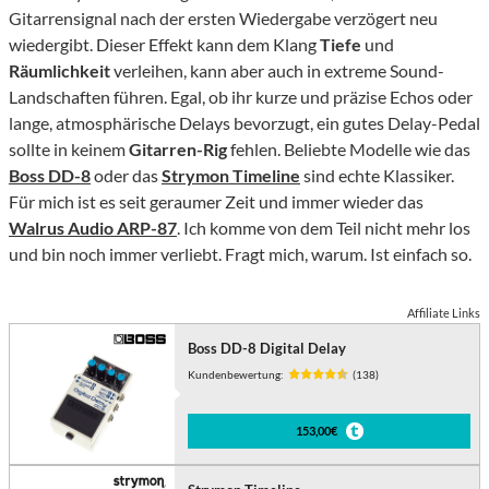
Gitarrensignal nach der ersten Wiedergabe verzögert neu
wiedergibt. Dieser Effekt kann dem Klang
Tiefe
und
Räumlichkeit
verleihen, kann aber auch in extreme Sound-
Landschaften führen. Egal, ob ihr kurze und präzise Echos oder
lange, atmosphärische Delays bevorzugt, ein gutes Delay-Pedal
sollte in keinem
Gitarren-Rig
fehlen. Beliebte Modelle wie das
Boss
D
D-8
oder das
Strymon Timeline
sind echte Klassiker.
Für mich ist es seit geraumer Zeit und immer wieder das
Walrus Audio ARP-87
. Ich komme von dem Teil nicht mehr los
und bin noch immer verliebt. Fragt mich, warum. Ist einfach so.
Affiliate Links
Boss DD-8 Digital Delay
Kundenbewertung:
(138)
153,00€