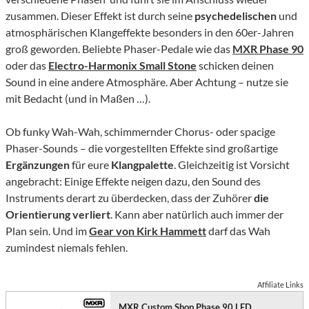
zusammen. Dieser Effekt ist durch seine
psychedelischen
und
atmosphärischen Klangeffekte besonders in den 60er-Jahren
groß geworden. Beliebte Phaser-Pedale wie das
MXR Phase 90
oder das
Electro-Harmonix Small Stone
schicken deinen
Sound in eine andere Atmosphäre. Aber Achtung – nutze sie
mit Bedacht (und in Maßen …).
Ob funky Wah-Wah, schimmernder Chorus- oder spacige
Phaser-Sounds – die vorgestellten Effekte sind großartige
Ergänzungen
für eure
Klangpalette
. Gleichzeitig ist Vorsicht
angebracht: Einige Effekte neigen dazu, den Sound des
Instruments derart zu überdecken, dass der Zuhörer
die
Orientierung verliert
. Kann aber natürlich auch immer der
Plan sein. Und im
Gear von Kirk Hammett
darf das Wah
zumindest niemals fehlen.
Affiliate Links
MXR Custom Shop Phase 90 LED