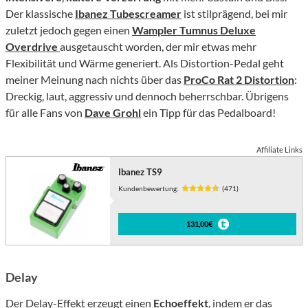
Der klassische
Ibanez Tubescreamer
ist stilprägend, bei mir
zuletzt jedoch gegen einen
Wampler Tumnus Deluxe
Overdrive
ausgetauscht worden, der mir etwas mehr
Flexibilität und Wärme generiert. Als Distortion-Pedal geht
meiner Meinung nach nichts über das
ProCo Rat 2 Distortion
:
Dreckig, laut, aggressiv und dennoch beherrschbar. Übrigens
für alle Fans von
Dave Grohl
ein Tipp für das Pedalboard!
Affiliate Links
Ibanez TS9
Kundenbewertung:
(471)
131,00€
Delay
Der Delay-Effekt erzeugt einen
Echoeffekt
, indem er das