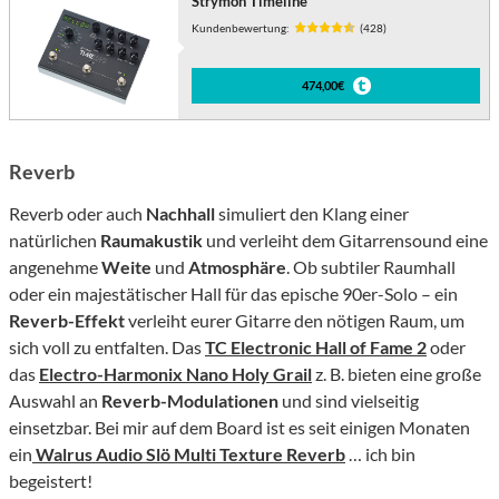
Strymon Timeline
Kundenbewertung:
(428)
474,00€
Reverb
Reverb oder auch
Nachhall
simuliert den Klang einer
natürlichen
Raumakustik
und verleiht dem Gitarrensound eine
angenehme
Weite
und
Atmosphäre
. Ob subtiler Raumhall
oder ein majestätischer Hall für das epische 90er-Solo – ein
Reverb-Effekt
verleiht eurer Gitarre den nötigen Raum, um
sich voll zu entfalten. Das
TC Electronic Hall of Fame 2
oder
das
Electro-Harmonix Nano Holy Grail
z. B. bieten eine große
Auswahl an
Reverb-Modulationen
und sind vielseitig
einsetzbar. Bei mir auf dem Board ist es seit einigen Monaten
ein
Walrus A
u
dio Slö Multi Texture Reverb
… ich bin
begeistert!