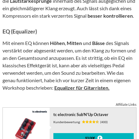
die
Lautstärkesprünge
innerhalb des Signals ausgeglichen und
ein gleichmäßigerer Klang erzeugt. Auch lässt sich dank eines
Kompressors ein stark verzerrtes Signal
besser kontrollieren
.
EQ (Equalizer)
Mit einem EQ können
Höhen
,
Mitten
und
Bässe
des Signals
verstärkt oder abgesenkt werden, um den Klang zu formen und
an den Gesamtsound anzupassen. Es ist strittig, ob ein EQ ein
klassisches Effektgerät ist, kann aber als vielseitiges Pedal
verwendet werden, um den Sound zu bearbeiten. Wie das
genau funktioniert, habe ich vor kurzer Zeit in einem eigenen
Workshop beschrieben:
Equalizer für Gitarristen.
Affiliate Links
tc electronic Sub’N’Up Octaver
Kundenbewertung:
(400)
93,00€