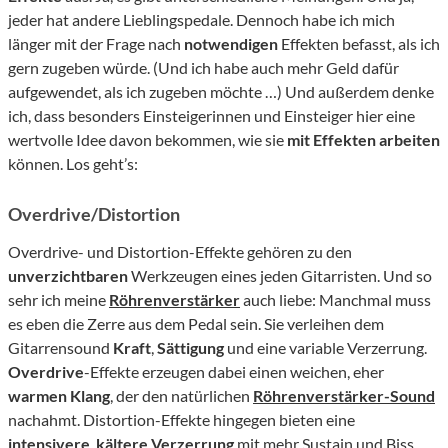
jeder hat andere Lieblingspedale. Dennoch habe ich mich
länger mit der Frage nach
notwendigen
Effekten befasst, als ich
gern zugeben würde. (Und ich habe auch mehr Geld dafür
aufgewendet, als ich zugeben möchte …) Und außerdem denke
ich, dass besonders Einsteigerinnen und Einsteiger hier eine
wertvolle Idee davon bekommen, wie sie
mit Effekten arbeiten
können. Los geht’s:
Overdrive/Distortion
Overdrive- und Distortion-Effekte gehören zu den
unverzichtbaren
Werkzeugen eines jeden Gitarristen. Und so
sehr ich meine
Röhrenverstärker
auch liebe: Manchmal muss
es eben die Zerre aus dem Pedal sein. Sie verleihen dem
Gitarrensound
Kraft
,
Sättigung
und eine variable Verzerrung.
Overdrive
-Effekte erzeugen dabei einen weichen, eher
warmen Klang
, der den natürlichen
Röhrenverstärker-Sound
nachahmt. Distortion-Effekte hingegen bieten eine
intensivere
,
kältere Verzerrung
mit mehr Sustain und Biss.