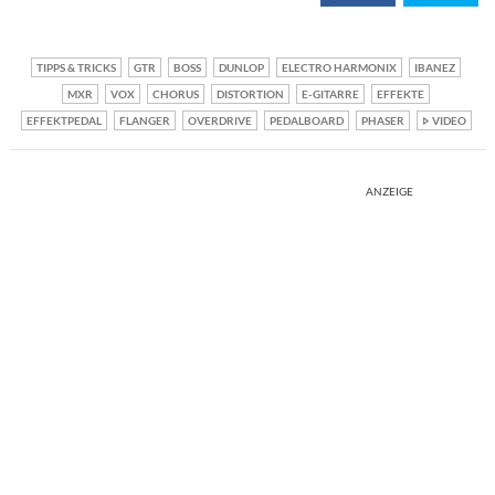
TIPPS & TRICKS
GTR
BOSS
DUNLOP
ELECTRO HARMONIX
IBANEZ
MXR
VOX
CHORUS
DISTORTION
E-GITARRE
EFFEKTE
EFFEKTPEDAL
FLANGER
OVERDRIVE
PEDALBOARD
PHASER
VIDEO
ANZEIGE