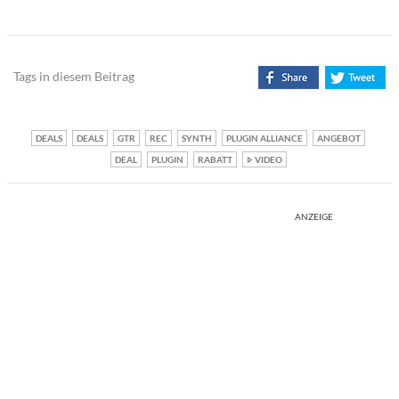
Tags in diesem Beitrag
DEALS
DEALS
GTR
REC
SYNTH
PLUGIN ALLIANCE
ANGEBOT
DEAL
PLUGIN
RABATT
VIDEO
ANZEIGE