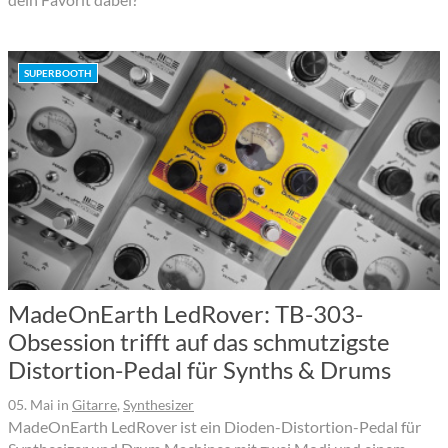
SUPERBOOTH
MadeOnEarth LedRover: TB-303-
Obsession trifft auf das schmutzigste
Distortion-Pedal für Synths & Drums
05. Mai
in
Gitarre
,
Synthesizer
MadeOnEarth LedRover ist ein Dioden-Distortion-Pedal für