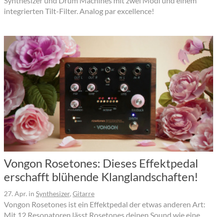
Synthesizer und Drum Machines mit zwei Modi und einem
integrierten Tilt-Filter. Analog par excellence!
Vongon Rosetones: Dieses Effektpedal
erschafft blühende Klanglandschaften!
27. Apr.
in
Synthesizer
,
Gitarre
Vongon Rosetones ist ein Effektpedal der etwas anderen Art:
Mit 12 Resonatoren lässt Rosetones deinen Sound wie eine