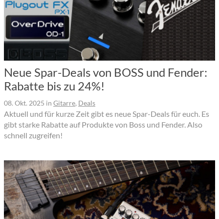
Neue Spar-Deals von BOSS und Fender:
Rabatte bis zu 24%!
08. Okt. 2025
in
Gitarre
,
Deals
Aktuell und für kurze Zeit gibt es neue Spar-Deals für euch. Es
gibt starke Rabatte auf Produkte von Boss und Fender. Also
schnell zugreifen!