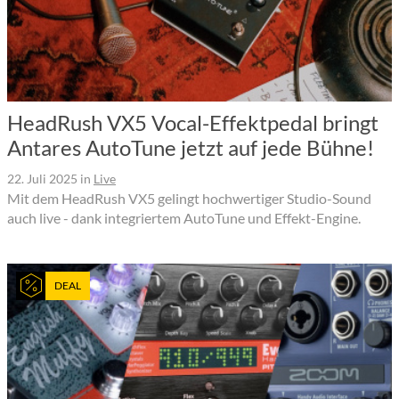
HeadRush VX5 Vocal-Effektpedal bringt
Antares AutoTune jetzt auf jede Bühne!
22. Juli 2025
in
Live
Mit dem HeadRush VX5 gelingt hochwertiger Studio-Sound
auch live - dank integriertem AutoTune und Effekt-Engine.
DEAL