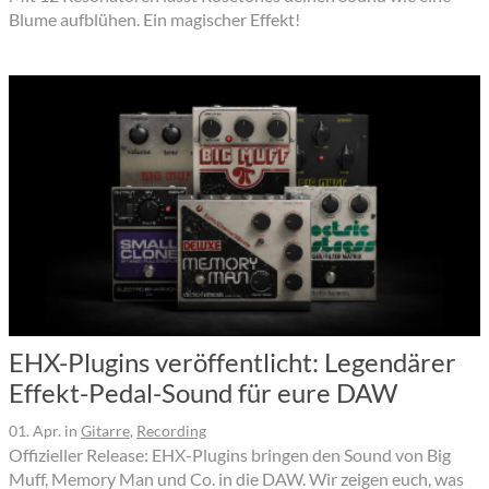
Blume aufblühen. Ein magischer Effekt!
EHX-Plugins veröffentlicht: Legendärer
Effekt-Pedal-Sound für eure DAW
01. Apr.
in
Gitarre
,
Recording
Offizieller Release: EHX-Plugins bringen den Sound von Big
Muff, Memory Man und Co. in die DAW. Wir zeigen euch, was