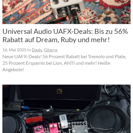
Universal Audio UAFX-Deals: Bis zu 56%
Rabatt auf Dream, Ruby und mehr!
16. Mai 2025
in
Deals
,
Gitarre
Neue UAFX-Deals! 56 Prozent Rabatt bei Tremolo und Plate,
25 Prozent Ersparnis bei Lion, ANTI und mehr! Heiße
Angebote!