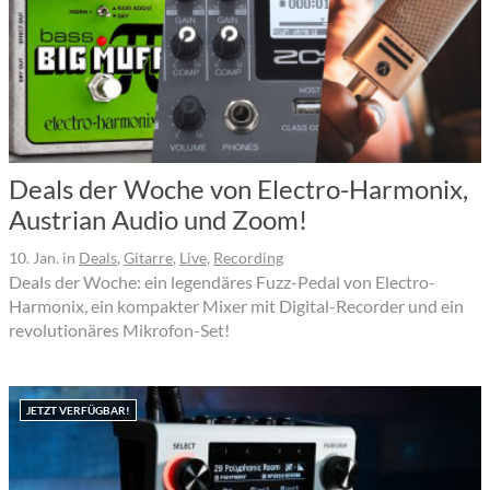
Deals der Woche von Electro-Harmonix,
Austrian Audio und Zoom!
10. Jan.
in
Deals
,
Gitarre
,
Live
,
Recording
Deals der Woche: ein legendäres Fuzz-Pedal von Electro-
Harmonix, ein kompakter Mixer mit Digital-Recorder und ein
revolutionäres Mikrofon-Set!
JETZT VERFÜGBAR!