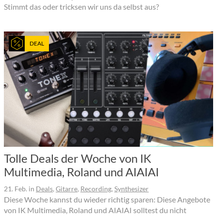
Stimmt das oder tricksen wir uns da selbst aus?
DEAL
Tolle Deals der Woche von IK
Multimedia, Roland und AIAIAI
21. Feb.
in
Deals
,
Gitarre
,
Recording
,
Synthesizer
Diese Woche kannst du wieder richtig sparen: Diese Angebote
von IK Multimedia, Roland und AIAIAI solltest du nicht