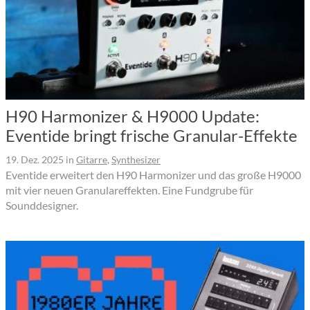
H90 Harmonizer & H9000 Update:
Eventide bringt frische Granular-Effekte
19. Dez. 2025
in
Gitarre
,
Synthesizer
Eventide erweitert den H90 Harmonizer und das große H9000
mit vier neuen Granulareffekten. Eine Fundgrube für
Sounddesigner.