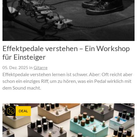
Effektpedale verstehen – Ein Workshop
für Einsteiger
05. Dez. 2025
in
Gitarre
Effektpedale verstehen lernen ist schwer. Aber: Oft reicht aber
schon ein einziges Riff, um zu hören, was ein Pedal wirklich mit
dem Sound macht.
DEAL