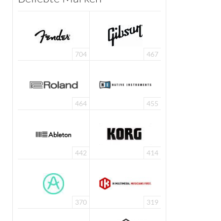
704
467
464
455
442
414
370
319