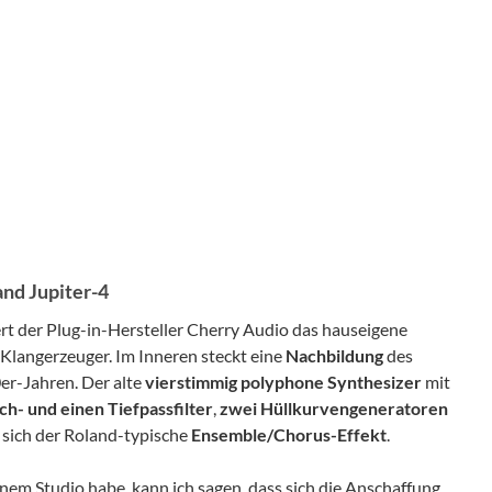
nd Jupiter-4
t der Plug-in-Hersteller Cherry Audio das hauseigene
 Klangerzeuger. Im Inneren steckt eine
Nachbildung
des
er-Jahren. Der alte
vierstimmig polyphone Synthesizer
mit
h- und einen Tiefpassfilter
,
zwei Hüllkurvengeneratoren
t sich der Roland-typische
Ensemble/Chorus-Effekt
.
inem Studio habe, kann ich sagen, dass sich die Anschaffung