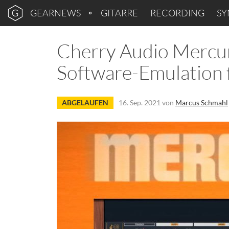
GEARNEWS
GITARRE
RECORDING
SY
Cherry Audio Mercur
Software-Emulation 
ABGELAUFEN
16. Sep. 2021
von
Marcus Schmahl