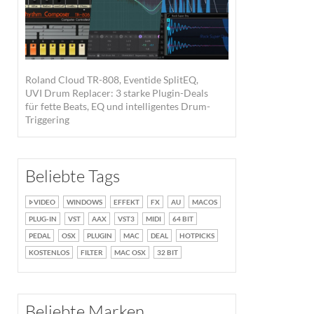
Roland Cloud TR-808, Eventide SplitEQ,
UVI Drum Replacer: 3 starke Plugin-Deals
für fette Beats, EQ und intelligentes Drum-
Triggering
Beliebte Tags
VIDEO
WINDOWS
EFFEKT
FX
AU
MACOS
PLUG-IN
VST
AAX
VST3
MIDI
64 BIT
PEDAL
OSX
PLUGIN
MAC
DEAL
HOTPICKS
KOSTENLOS
FILTER
MAC OSX
32 BIT
Beliebte Marken