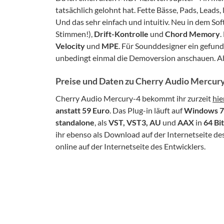
tatsächlich gelohnt hat. Fette Bässe, Pads, Leads, 
Und das sehr einfach und intuitiv. Neu in dem So
Stimmen!),
Drift-Kontrolle
und
Chord Memory
.
Velocity
und
MPE
. Für Sounddesigner ein gefun
unbedingt einmal die Demoversion anschauen. A
Preise und Daten zu Cherry Audio Mercur
Cherry Audio Mercury-4 bekommt ihr zurzeit
hie
anstatt 59 Euro
. Das Plug-in läuft auf
Windows 7
standalone
, als
VST, VST3, AU
und
AAX
in
64 Bit
ihr ebenso als Download auf der Internetseite de
online auf der Internetseite des Entwicklers.