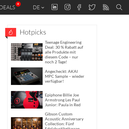
8
DEALS
DE
Hotpicks
Teenage Engineering
Deal: 30 % Rabatt auf
alle Produkte mit
diesem Code – nur
noch 2 Tage!
Angecheckt: AKAI
MPC Sample – wieder
verfügbar!
Epiphone Billie Joe
Armstrong Les Paul
Junior: Paula in Red
Gibson Custom
Acoustic Anniversary
Collection: Fünf
Edelakustikgitarren