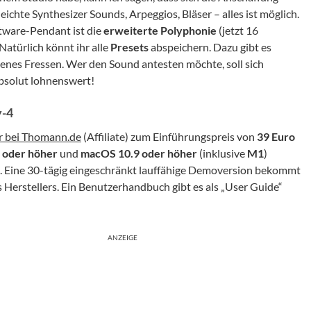
leichte Synthesizer Sounds, Arpeggios, Bläser – alles ist möglich.
ftware-Pendant ist die
erweiterte Polyphonie
(jetzt 16
 Natürlich könnt ihr alle
Presets
abspeichern. Dazu gibt es
denes Fressen. Wer den Sound antesten möchte, soll sich
bsolut lohnenswert!
y-4
r bei Thomann.de
(Affiliate) zum Einführungspreis von
39 Euro
 oder höher
und
macOS 10.9 oder höher
(inklusive
M1
)
. Eine 30-tägig eingeschränkt lauffähige Demoversion bekommt
s Herstellers. Ein Benutzerhandbuch gibt es als „User Guide“
ANZEIGE