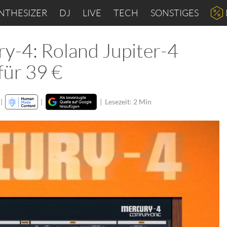
NTHESIZER
DJ
LIVE
TECH
SONSTIGES
y-4: Roland Jupiter-4
für 39 €
|
|
|
Lesezeit: 2 Min