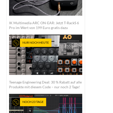
IK Multimedia ARC ON-EAR: Jetzt T-RackS 6
Pro im Wert von 199 Euro gratis dazu
NUR NOCH HEUTE
Teenage Engineering Deal: 30 % Rabatt auf alle
Produkte mit diesem Code – nur noch 2 Tage!
NOCH 23 TAGE