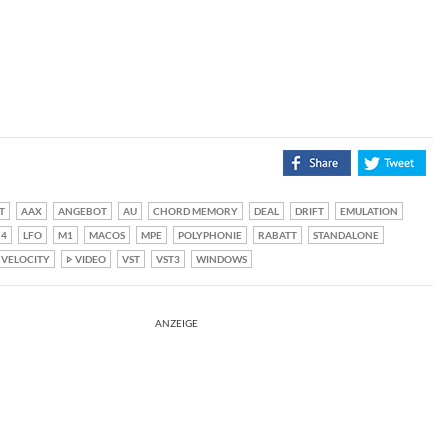
T
AAX
ANGEBOT
AU
CHORD MEMORY
DEAL
DRIFT
EMULATION
 4
LFO
M1
MACOS
MPE
POLYPHONIE
RABATT
STANDALONE
VELOCITY
VIDEO
VST
VST3
WINDOWS
ANZEIGE