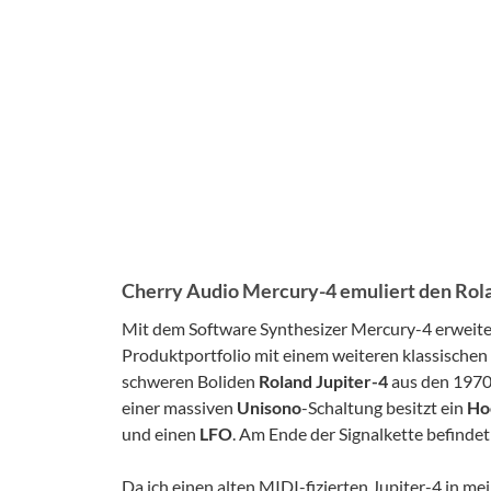
Cherry Audio Mercury-4 emuliert den Rola
Mit dem Software Synthesizer Mercury-4 erweiter
Produktportfolio mit einem weiteren klassischen
schweren Boliden
Roland Jupiter-4
aus den 1970
einer massiven
Unisono
-Schaltung besitzt ein
Hoc
und einen
LFO
. Am Ende der Signalkette befinde
Da ich einen alten MIDI-fizierten Jupiter-4 in me