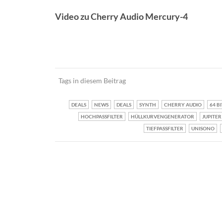
Video zu Cherry Audio Mercury-4
Tags in diesem Beitrag
DEALS
NEWS
DEALS
SYNTH
CHERRY AUDIO
64 BI
HOCHPASSFILTER
HÜLLKURVENGENERATOR
JUPITER
TIEFPASSFILTER
UNISONO