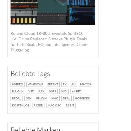
Roland Cloud TR-808, Eventide SplitEQ,
UVI Drum Replacer: 3 starke Plugin-Deals
für fette Beats, EQ und intelligentes Drum-
Triggering
Beliebte Tags
VIDEO
WINDOWS
EFFEKT
FX
AU
MACOS
PLUG-IN
VST
AAX
VST3
MIDI
64 BIT
PEDAL
OSX
PLUGIN
MAC
DEAL
HOTPICKS
KOSTENLOS
FILTER
MAC OSX
32 BIT
Beliebte Marken