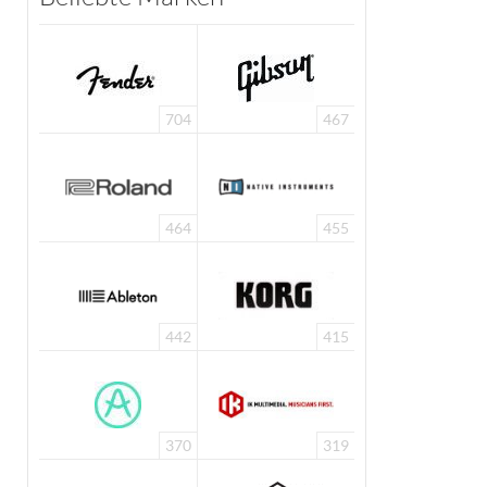
704
467
464
455
442
415
370
319