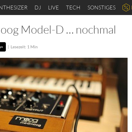
NTHESIZER
DJ
LIVE
TECH
SONSTIGES
moog Model-D … nochmal
|
Lesezeit: 1 Min