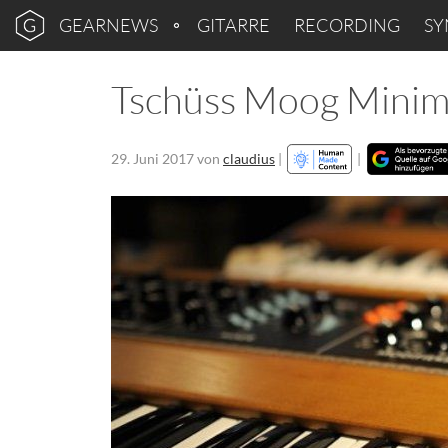
GEARNEWS
GITARRE
RECORDING
SY
Tschüss Moog Mini
29. Juni 2017
von
claudius
|
|