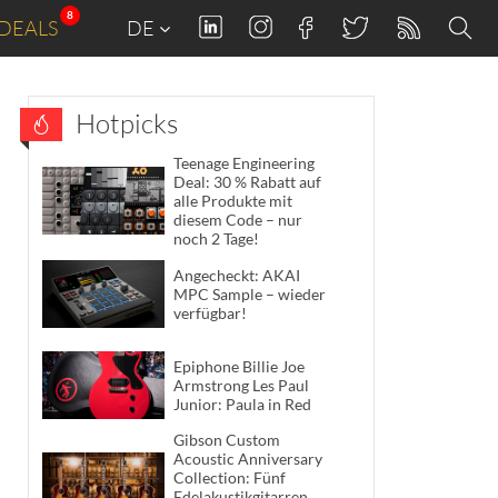
8
DEALS
DE
Hotpicks
Teenage Engineering
Deal: 30 % Rabatt auf
alle Produkte mit
diesem Code – nur
noch 2 Tage!
Angecheckt: AKAI
MPC Sample – wieder
verfügbar!
Epiphone Billie Joe
Armstrong Les Paul
Junior: Paula in Red
Gibson Custom
Acoustic Anniversary
Collection: Fünf
Edelakustikgitarren