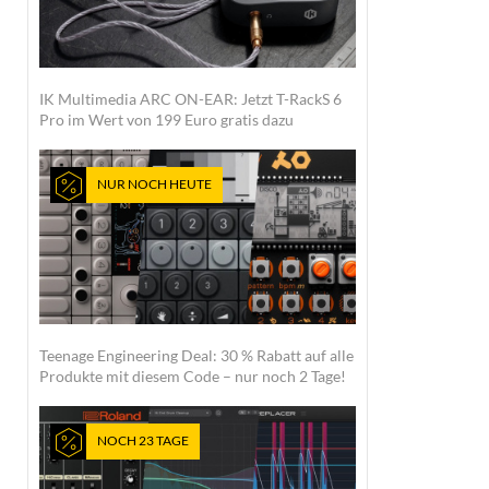
IK Multimedia ARC ON-EAR: Jetzt T-RackS 6
Pro im Wert von 199 Euro gratis dazu
NUR NOCH HEUTE
Teenage Engineering Deal: 30 % Rabatt auf alle
Produkte mit diesem Code – nur noch 2 Tage!
NOCH 23 TAGE