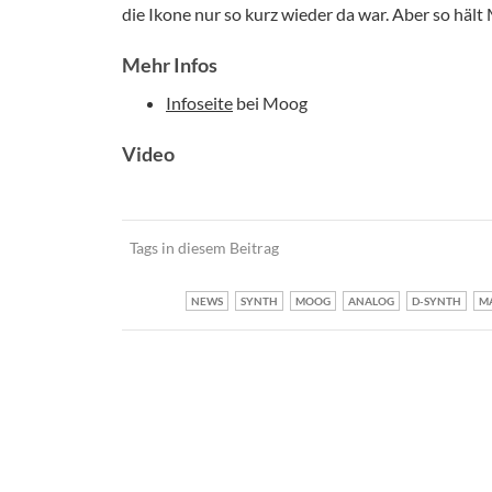
die Ikone nur so kurz wieder da war. Aber so hä
Mehr Infos
Infoseite
bei Moog
Video
Tags in diesem Beitrag
NEWS
SYNTH
MOOG
ANALOG
D-SYNTH
MA