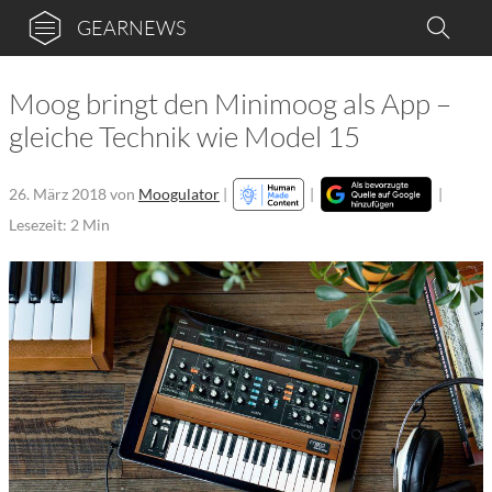
GEARNEWS
Moog bringt den Minimoog als App –
gleiche Technik wie Model 15
26. März 2018
von
Moogulator
|
|
|
Lesezeit: 2 Min