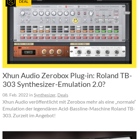
DEAL
Xhun Audio Zerobox Plug-in: Roland TB-
303 Synthesizer-Emulation 2.0?
08. Feb. 2022
in
Synthesizer
,
Deals
Xhun Audio veröffentlicht mit Zerobox mehr als eine „normale“
Emulation der legendären Acid-Bassline-Maschine Roland TB-
303. Zurzeit im Angebot!