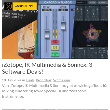
ABGELAUFEN
iZotope, IK Multimedia & Sonnox: 3
Software Deals!
18. Juli 2024
in
Deals
,
Recording
,
Synthesizer
Von iZotope, IK Multimedia & Sonnox gibt es wichtige Tools für
Mixing, Mastering sowie Special FX und zwei coole
Instrumente.