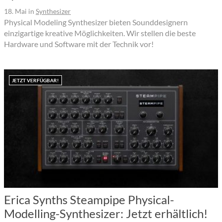
18. Mai
in
Synthesizer
Physical Modeling Synthesizer bieten Sounddesignern
einzigartige kreative Möglichkeiten. Wir stellen die beste
Hardware und Software mit der Technik vor!
JETZT VERFÜGBAR!
Erica Synths Steampipe Physical-
Modelling-Synthesizer: Jetzt erhältlich!