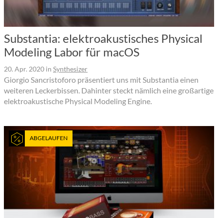
Substantia: elektroakustisches Physical
Modeling Labor für macOS
20. Apr. 2020
in
Synthesizer
Giorgio Sancristoforo präsentiert uns mit Substantia einen
weiteren Leckerbissen. Dahinter steckt nämlich eine großartige
elektroakustische Physical Modeling Engine.
ABGELAUFEN