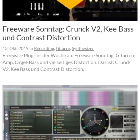
Freeware Sonntag: Crunck V2, Kee Bass
und Contrast Distortion
13. Okt. 2019
in
Recording
,
Gitarre
,
Synthesizer
Freeware Plug-ins der Woche am Freeware Sonntag: Gitarren-
Amp, Orgel-Bass und vielseitiges Distortion. Das ist: Crunck
V2, Kee Bass und Contrast Distortion.