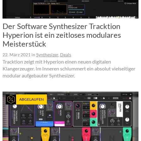
Der Software Synthesizer Tracktion
Hyperion ist ein zeitloses modulares
Meisterstück
22. März 2021
in
Synthesizer
,
Deals
Tracktion zeigt mit Hyperion einen neuen digitalen
Klangerzeuger. Im Inneren schlummert ein absolut vielseitiger
modular aufgebauter Synthesizer.
ABGELAUFEN