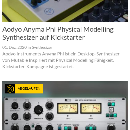
Aodyo Anyma Phi Physical Modelling
Synthesizer auf Kickstarter
01. Dez. 2020
in
Synthesizer
Aodyo Instruments Anyma Phi ist ein Desktop-Synthesizer
von Mutable Inspiriert mit Physical Modelling Fähigkeit.
Kickstarter-Kampagne ist gestartet.
ABGELAUFEN