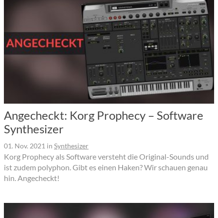
Angecheckt: Korg Prophecy – Software
Synthesizer
01. Nov. 2021
in
Synthesizer
Korg Prophecy als Software versteht die Original-Sounds und
ist zudem polyphon. Gibt es einen Haken? Wir schauen genau
hin. Angecheckt!