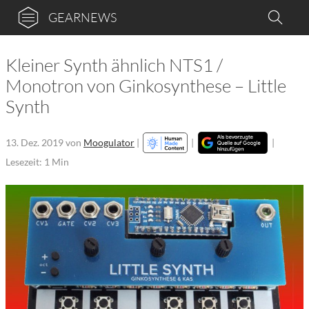
GEARNEWS
Kleiner Synth ähnlich NTS1 /
Monotron von Ginkosynthese – Little
Synth
13. Dez. 2019
von
Moogulator
|
|
|
Lesezeit: 1 Min