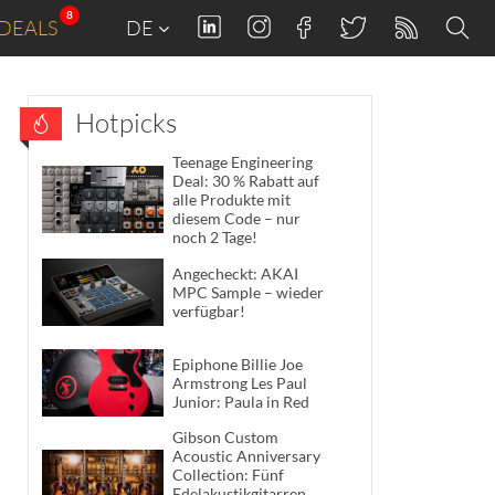
8
DEALS
DE
Hotpicks
Teenage Engineering
Deal: 30 % Rabatt auf
alle Produkte mit
diesem Code – nur
noch 2 Tage!
Angecheckt: AKAI
MPC Sample – wieder
verfügbar!
Epiphone Billie Joe
Armstrong Les Paul
Junior: Paula in Red
Gibson Custom
Acoustic Anniversary
Collection: Fünf
Edelakustikgitarren