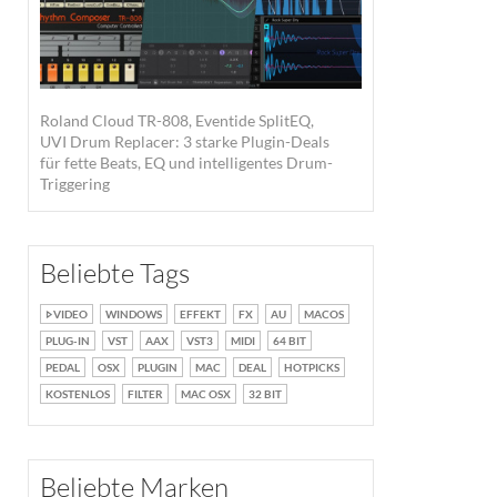
Roland Cloud TR-808, Eventide SplitEQ,
UVI Drum Replacer: 3 starke Plugin-Deals
für fette Beats, EQ und intelligentes Drum-
Triggering
Beliebte Tags
VIDEO
WINDOWS
EFFEKT
FX
AU
MACOS
PLUG-IN
VST
AAX
VST3
MIDI
64 BIT
PEDAL
OSX
PLUGIN
MAC
DEAL
HOTPICKS
KOSTENLOS
FILTER
MAC OSX
32 BIT
Beliebte Marken