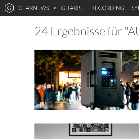
GEARNEWS
GITARRE
RECORDING
SY
24 Ergebnisse für "