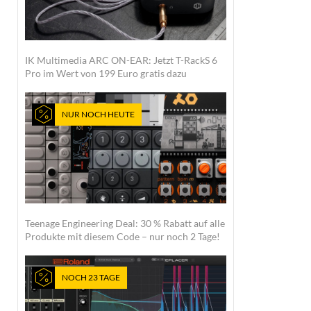
IK Multimedia ARC ON-EAR: Jetzt T-RackS 6
Pro im Wert von 199 Euro gratis dazu
NUR NOCH HEUTE
Teenage Engineering Deal: 30 % Rabatt auf alle
Produkte mit diesem Code – nur noch 2 Tage!
NOCH 23 TAGE