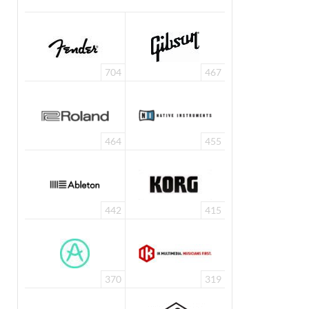
704
467
464
455
442
415
370
319