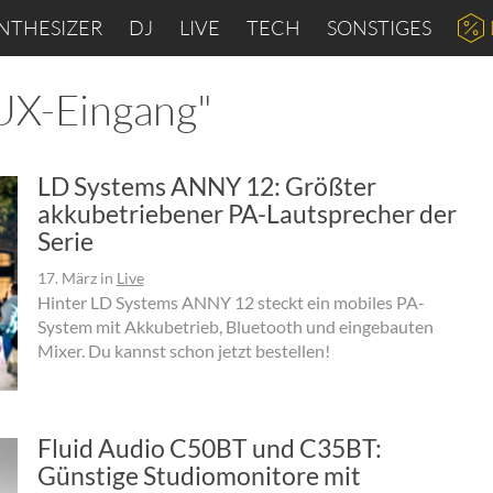
NTHESIZER
DJ
LIVE
TECH
SONSTIGES
AUX-Eingang"
LD Systems ANNY 12: Größter
akkubetriebener PA-Lautsprecher der
Serie
17. März
in
Live
Hinter LD Systems ANNY 12 steckt ein mobiles PA-
System mit Akkubetrieb, Bluetooth und eingebauten
Mixer. Du kannst schon jetzt bestellen!
Fluid Audio C50BT und C35BT:
Günstige Studiomonitore mit