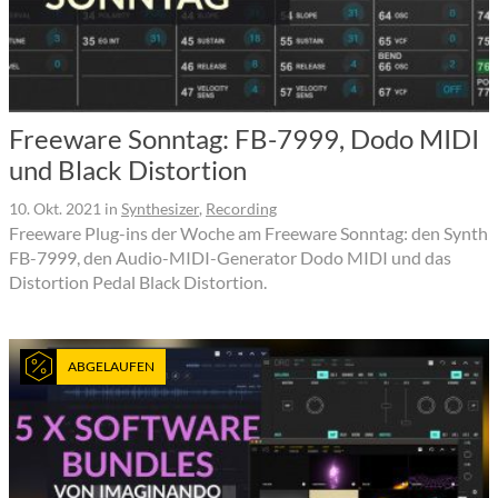
Freeware Sonntag: FB-7999, Dodo MIDI
und Black Distortion
10. Okt. 2021
in
Synthesizer
,
Recording
Freeware Plug-ins der Woche am Freeware Sonntag: den Synth
FB-7999, den Audio-MIDI-Generator Dodo MIDI und das
Distortion Pedal Black Distortion.
ABGELAUFEN