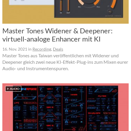
Master Tones Widener & Deepener:
virtuell-analoge Enhancer mit KI
16. Nov. 2021
in
Recording
,
Deals
Master Tones aus Taiwan veröffentlichen mit Widener und
Deepener gleich zwei neue KI-Effekt-Plug-ins zum Mixen eurer
Audio- und Instrumentenspuren.