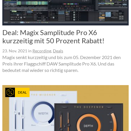
Deal: Magix Samplitude Pro X6
kurzzeitig mit 50 Prozent Rabatt!
23. Nov. 2021
in
Recording
,
Deals
Magix senkt kurzzeitig und bis zum 05. Dezember 2021 den
Preis ihrer Flaggschiff DAW Samplitude Pro X6. Und das
bedeutet mal wieder so richtig sparen.
DEAL