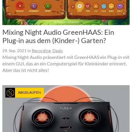
Mixing Night Audio GreenHAAS: Ein
Plug-in aus dem (Kinder-) Garten?
29. Sep. 2021
in
Recording
,
Deals
Mixing Night Audio präsentiert mit GreenHAAS ein Plug-in mit
einem GUI, das an ein Computerspiel für Kleinkinder erinnert.
Aber das ist nicht alles!
ABGELAUFEN