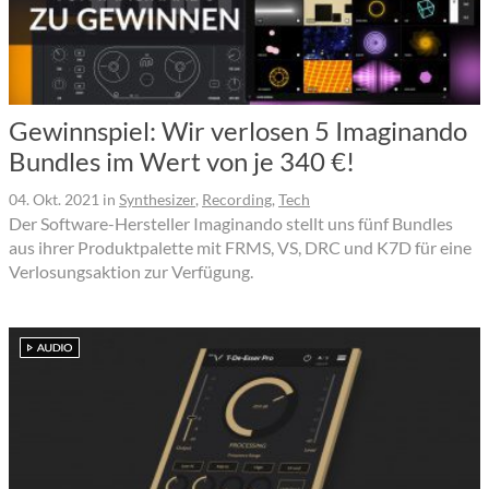
Gewinnspiel: Wir verlosen 5 Imaginando
Bundles im Wert von je 340 €!
04. Okt. 2021
in
Synthesizer
,
Recording
,
Tech
Der Software-Hersteller Imaginando stellt uns fünf Bundles
aus ihrer Produktpalette mit FRMS, VS, DRC und K7D für eine
Verlosungsaktion zur Verfügung.