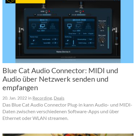
Blue Cat Audio Connector: MIDI und
Audio über Netzwerk senden und
empfangen
20. Jan. 2022
in
Recording
,
Deals
Das Blue Cat Audio Connector Plug-in kann Audio- und MIDI-
Daten zwischen verschiedenen Software-Apps und über
Ethernet oder WLAN streamen.