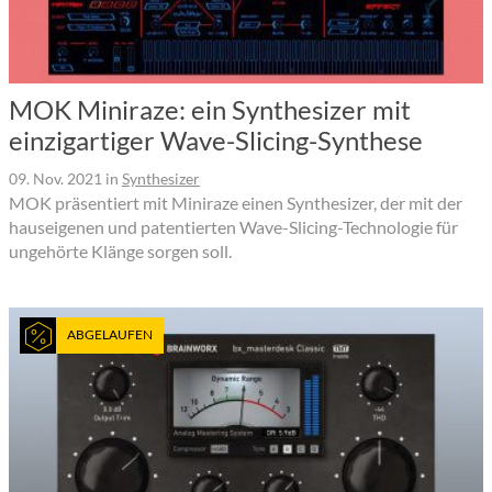
MOK Miniraze: ein Synthesizer mit
einzigartiger Wave-Slicing-Synthese
09. Nov. 2021
in
Synthesizer
MOK präsentiert mit Miniraze einen Synthesizer, der mit der
hauseigenen und patentierten Wave-Slicing-Technologie für
ungehörte Klänge sorgen soll.
ABGELAUFEN