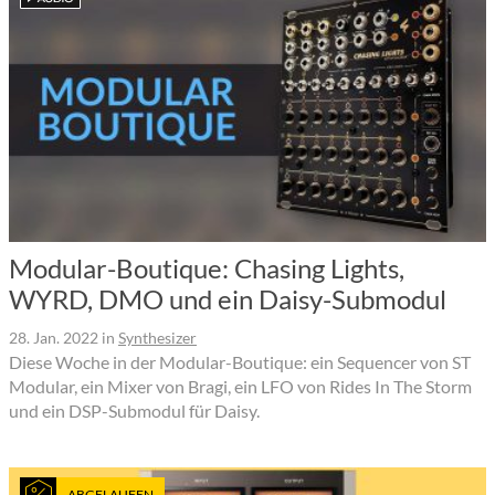
Modular-Boutique: Chasing Lights,
WYRD, DMO und ein Daisy-Submodul
28. Jan. 2022
in
Synthesizer
Diese Woche in der Modular-Boutique: ein Sequencer von ST
Modular, ein Mixer von Bragi, ein LFO von Rides In The Storm
und ein DSP-Submodul für Daisy.
ABGELAUFEN