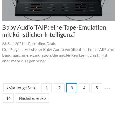
Baby Audio TAIP: eine Tape-Emulation
mit künstlicher Intelligenz?
28. Sep. 2021
in
Recording
,
Deals
Der Plug-in-Hersteller Baby Audio veröffentlicht mit TAIP eine
Bandmaschinen-Emulation, die mitdenken kann. Das klingt
aber mehr als spannend!
…
« Vorherige Seite
1
2
3
4
5
14
Nächste Seite »