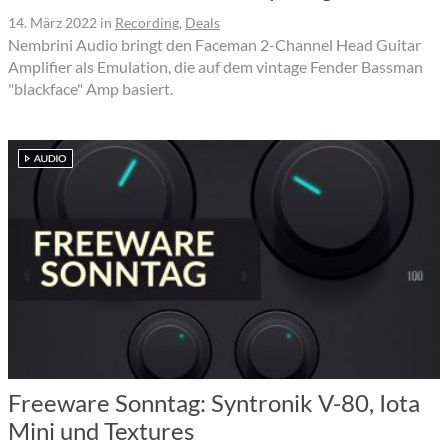
14. März 2022
in
Recording
,
Deals
Nembrini Audio bringt den Faceman 2-Channel Head Guitar
Amplifier als Emulation, die auf dem vintage Fender Bassman
"blackface" Amp basiert.
Freeware Sonntag: Syntronik V-80, Iota
Mini und Textures