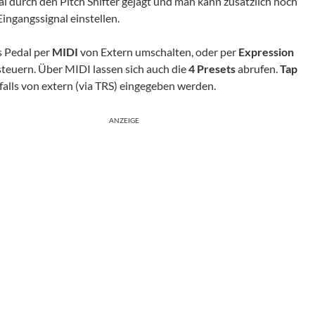
al durch den Pitch Shifter gejagt und man kann zusätzlich noch
ngangssignal einstellen.
s Pedal per
MIDI
von Extern umschalten, oder per
Expression
nsteuern. Über MIDI lassen sich auch die
4 Presets
abrufen.
Tap
alls von extern (via TRS) eingegeben werden.
ANZEIGE