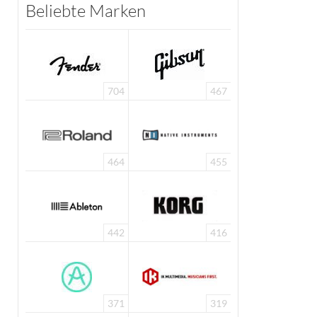
Beliebte Marken
704
467
464
455
442
416
371
319