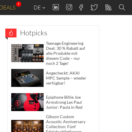
7
DEALS
DE
Hotpicks
Teenage Engineering
Deal: 30 % Rabatt auf
alle Produkte mit
diesem Code – nur
noch 2 Tage!
Angecheckt: AKAI
MPC Sample – wieder
verfügbar!
Epiphone Billie Joe
Armstrong Les Paul
Junior: Paula in Red
Gibson Custom
Acoustic Anniversary
Collection: Fünf
Edelakustikgitarren