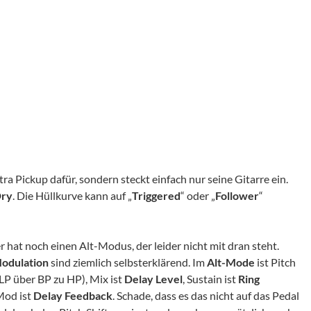
a Pickup dafür, sondern steckt einfach nur seine Gitarre ein.
Dry
. Die Hüllkurve kann auf „
Triggered
“ oder „
Follower
“
 hat noch einen Alt-Modus, der leider nicht mit dran steht.
 Modulation
sind ziemlich selbsterklärend. Im
Alt-Mode
ist Pitch
LP über BP zu HP), Mix ist
Delay Level
, Sustain ist
Ring
od ist
Delay Feedback
. Schade, dass es das nicht auf das Pedal