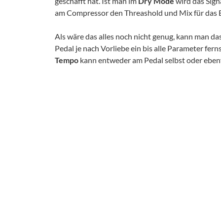
geschafft hat. Ist man im
Dry Mode
wird das Sign
am Compressor den Threashold und Mix für das Ei
Als wäre das alles noch nicht genug, kann man da
Pedal je nach Vorliebe ein bis alle Parameter fer
Tempo
kann entweder am Pedal selbst oder ebenf