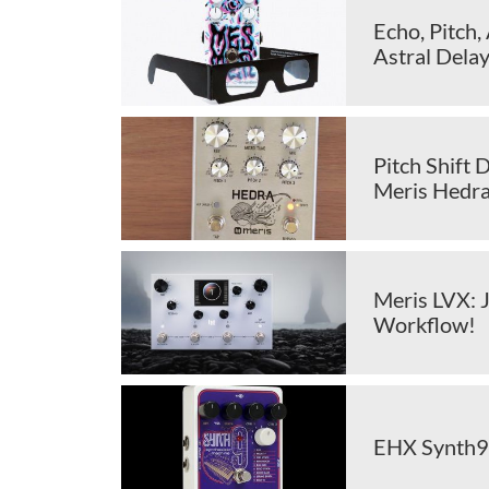
Echo, Pitch
Astral Dela
Pitch Shift 
Meris Hedr
Meris LVX: J
Workflow!
EHX Synth9 