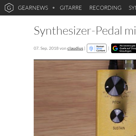
GEARNEWS
GITARRE
RECORDING
SY
Synthesizer-Pedal mi
07. Sep. 2018
von
claudius
|
|