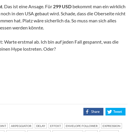
at
. Das ist eine Ansage. Für
299 USD
bekommt man ein wirklich
noch in den USA gebaut wird. Schade, dass die Oberseite nicht
mmen hat. Platz wäre sicherlich da. So muss man sich alles
rgessen werden könnte.
t: Warte erstmal ab. Ich bin auf jeden Fall gespannt, was die
einen Hype lostreten. Oder?
OINT
ARPEGGIATOR
DELAY
EFFEKT
ENVELOPE FOLLOWER
EXPRESSION