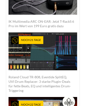
IK Multimedia ARC ON-EAR: Jetzt T-RackS 6
Pro im Wert von 199 Euro gratis dazu
NOCH 21 TAGE
Roland Cloud TR-808, Eventide SplitEQ,
UVI Drum Replacer: 3 starke Plugin-Deals
für fette Beats, EQ und intelligentes Drum-
Triggering
NOCH 22 TAGE