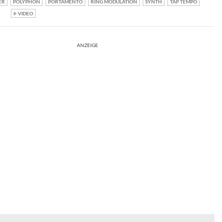
ER
POLYPHON
PORTAMENTO
RING MODULATION
SYNTH
TAP TEMPO
VIDEO
ANZEIGE