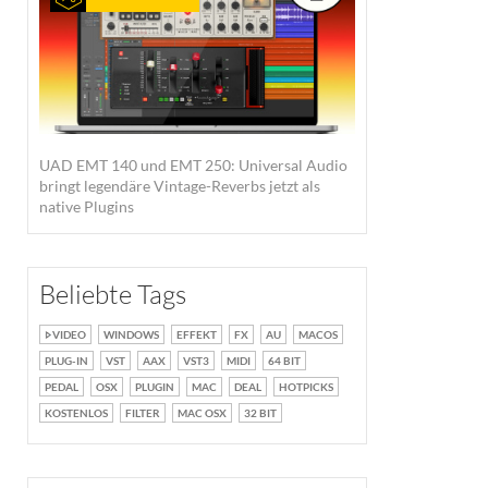
UAD EMT 140 und EMT 250: Universal Audio
bringt legendäre Vintage-Reverbs jetzt als
native Plugins
Beliebte Tags
VIDEO
WINDOWS
EFFEKT
FX
AU
MACOS
PLUG-IN
VST
AAX
VST3
MIDI
64 BIT
PEDAL
OSX
PLUGIN
MAC
DEAL
HOTPICKS
KOSTENLOS
FILTER
MAC OSX
32 BIT