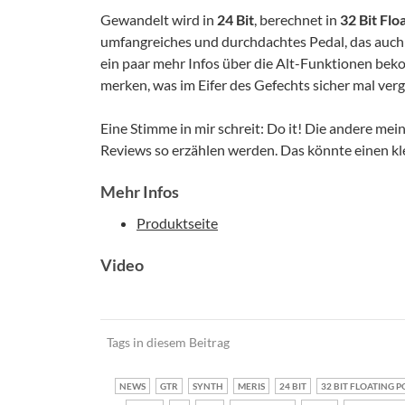
Gewandelt wird in
24 Bit
, berechnet in
32 Bit Flo
umfangreiches und durchdachtes Pedal, das auch 
ein paar mehr Infos über die Alt-Funktionen beko
merken, was im Eifer des Gefechts sicher mal ve
Eine Stimme in mir schreit: Do it! Die andere mein
Reviews so erzählen werden. Das könnte einen kl
Mehr Infos
Produktseite
Video
Tags in diesem Beitrag
NEWS
GTR
SYNTH
MERIS
24 BIT
32 BIT FLOATING P