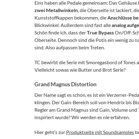
Eins haben alle Pedale gemeinsam: Das Gehäuse 
zwei Metallwinkeln
, die Oberseite ist lackiert, d
Kunststoffkappen bekommen, die
Anschlüsse be
Blickwinkel. Außerdem sind fast alle
analog aufg
Schön finde ich, dass der
True Bypass
On/Off-Scha
Oberseite. Dennoch sind die Potis ein wenig zu n
sind. Also aufpassen beim Treten.
TC bewirbt die Serie mit Smoregasbord of Tones 
Vielleicht sowas wie Butter und Brot Serie?
Grand Magnus Distortion
Der Name sagt es schon, es ist ein Verzerrer-Ped
klingen. Der Gain-Bereich soll von Hendrix bis Bl
Regler am Grand Magnus sind Gain, Volume und 
inspiriert wurde? Wir werden es nie erfahren.
Hier geht’s zur
Produktseite mit Soundsamples
be