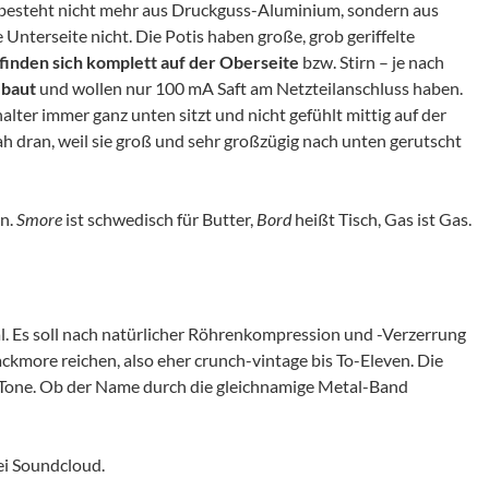
besteht nicht mehr aus Druckguss-Aluminium, sondern aus
ie Unterseite nicht. Die
Potis haben große, grob geriffelte
finden sich komplett auf der Oberseite
bzw. Stirn – je nach
ebaut
und wollen nur 100 mA Saft am Netzteilanschluss haben.
lter immer ganz unten sitzt und nicht gefühlt mittig auf der
ah dran, weil sie groß und sehr großzügig nach unten gerutscht
an.
Smore
ist schwedisch für Butter,
Bord
heißt Tisch, Gas ist Gas.
al. Es soll nach natürlicher Röhrenkompression und -Verzerrung
ackmore reichen, also eher crunch-vintage bis To-Eleven. Die
Tone. Ob der Name durch die gleichnamige Metal-Band
i Soundcloud.