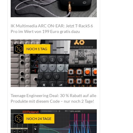
IK Multimedia ARC ON-EAR: Jetzt T-RackS 6
Pro im Wert von 199 Euro gratis dazu
NOCH 1 TAG
Teenage Engineering Deal: 30 % Rabatt auf alle
Produkte mit diesem Code – nur noch 2 Tage!
NOCH 24 TAGE