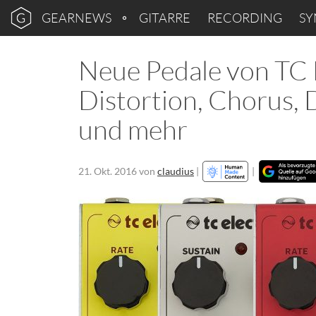
GEARNEWS
GITARRE
RECORDING
SY
Neue Pedale von TC E
Distortion, Chorus, 
und mehr
21. Okt. 2016
von
claudius
|
|