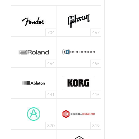
704
467
464
455
441
415
370
319