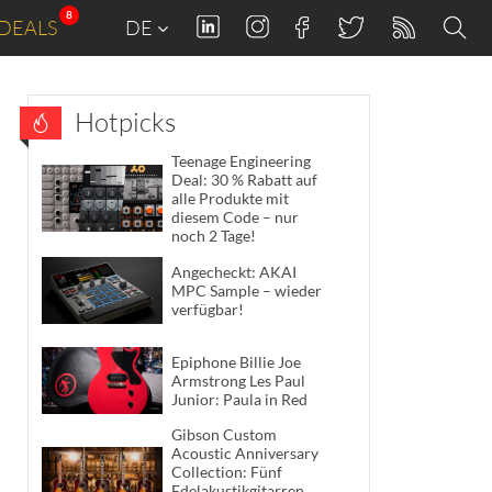
8
DEALS
DE
Hotpicks
Teenage Engineering
Deal: 30 % Rabatt auf
alle Produkte mit
diesem Code – nur
noch 2 Tage!
Angecheckt: AKAI
MPC Sample – wieder
verfügbar!
Epiphone Billie Joe
Armstrong Les Paul
Junior: Paula in Red
Gibson Custom
Acoustic Anniversary
Collection: Fünf
Edelakustikgitarren