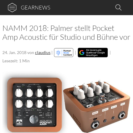
GEARNEWS
NAMM 2018: Palmer stellt Pocket
Amp Acoustic für Studio und Bühne vor
24. Jan. 2018
von
claudius
|
|
|
Lesezeit: 1 Min