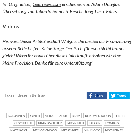
Im Original auf
Gearnews.com
erschienen von Adam Douglas.
Übersetzung von Julian Schmauch. Bearbeitung: Lasse Eilers
.
Videos
Hinweis: Dieser Artikel enthält Widgets, die uns bei der Finanzierung
unserer Seite helfen. Keine Sorge: Der Preis für euch bleibt immer
gleich! Wenn ihr etwas über diese Links kauft, erhalten wir eine
kleine Provision. Danke für eure Unterstützung!
Tags in diesem Beitrag
KOLUMNEN
SYNTH
MOOG
ADSR
DFAM
DOKUMENTATION
FILTER
GESCHICHTE
GRANDMOTHER
LABYRINTH
LADDER
LOWPASS
MATRIARCH
MEMORYMOOG
MESSENGER
MINIMOOG
MOTHER-32