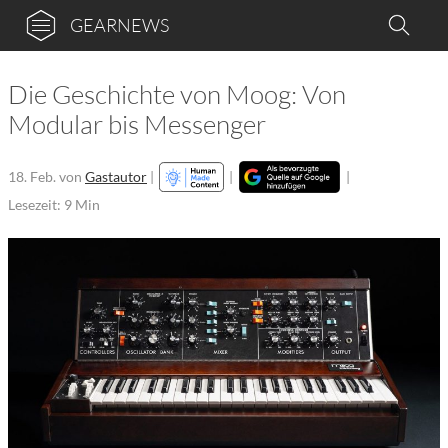
GEARNEWS
Die Geschichte von Moog: Von
Modular bis Messenger
18. Feb.
von
Gastautor
|
|
|
Lesezeit: 9 Min