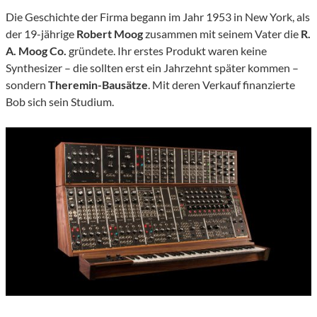
Die Geschichte der Firma begann im Jahr 1953 in New York, als
der 19-jährige
Robert Moog
zusammen mit seinem Vater die
R.
A. Moog Co.
gründete. Ihr erstes Produkt waren keine
Synthesizer – die sollten erst ein Jahrzehnt später kommen –
sondern
Theremin-Bausätze
. Mit deren Verkauf finanzierte
Bob sich sein Studium.