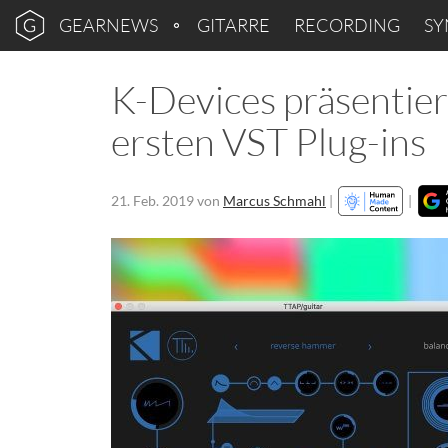
GEARNEWS
GITARRE
RECORDING
SY
K-Devices präsentie
ersten VST Plug-ins
21. Feb. 2019
von
Marcus Schmahl
|
|