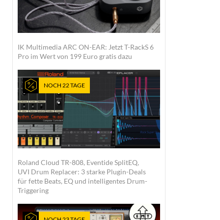
IK Multimedia ARC ON-EAR: Jetzt T-RackS 6
Pro im Wert von 199 Euro gratis dazu
NOCH 22 TAGE
Roland Cloud TR-808, Eventide SplitEQ,
UVI Drum Replacer: 3 starke Plugin-Deals
für fette Beats, EQ und intelligentes Drum-
Triggering
NOCH 23 TAGE