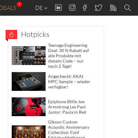
7
DEALS
DE
Hotpicks
Teenage Engineering
Deal: 30 % Rabatt auf
alle Produkte mit
diesem Code – nur
noch 2 Tage!
Angecheckt: AKAI
MPC Sample – wieder
verfügbar!
Epiphone Billie Joe
Armstrong Les Paul
Junior: Paula in Red
Gibson Custom
Acoustic Anniversary
Collection: Fünf
Edelakustikgitarren