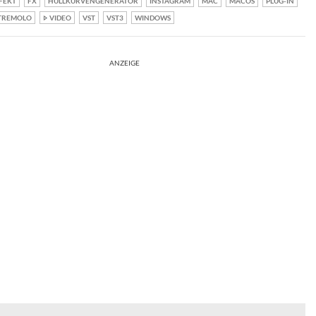
FEKT
FX
HÜLLKURVENGENERATOR
INSTAGRAM
MAC
MACOS
PLUG-IN
TREMOLO
VIDEO
VST
VST3
WINDOWS
ANZEIGE