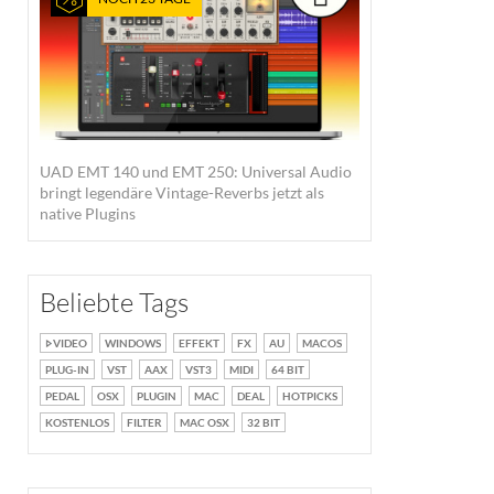
UAD EMT 140 und EMT 250: Universal Audio
bringt legendäre Vintage-Reverbs jetzt als
native Plugins
Beliebte Tags
VIDEO
WINDOWS
EFFEKT
FX
AU
MACOS
PLUG-IN
VST
AAX
VST3
MIDI
64 BIT
PEDAL
OSX
PLUGIN
MAC
DEAL
HOTPICKS
KOSTENLOS
FILTER
MAC OSX
32 BIT