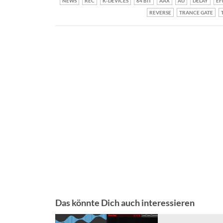
NEWS
REC
K-DEVICES
64 BIT
AAX
AU
DELAY
EF
REVERSE
TRANCE GATE
Das könnte Dich auch interessieren