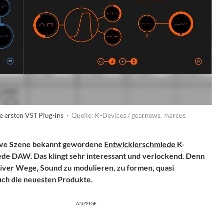
e ersten VST Plug-ins ·
Quelle: K-Devices / gearnews, marcus
Live Szene bekannt gewordene
Entwicklerschmiede
K-
 jede DAW. Das klingt sehr interessant und verlockend. Denn
tiver Wege, Sound zu modulieren, zu formen, quasi
auch die neuesten Produkte.
ANZEIGE