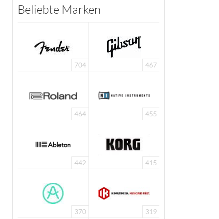
Beliebte Marken
704
467
464
455
442
415
370
319