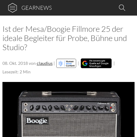
GEARNEWS
Ist der Mesa/Boogie Fillmore 25 der
ideale Begleiter für Probe, Bühne und
Studio?
08. Okt. 2018
von
claudius
|
|
|
Lesezeit: 2 Min