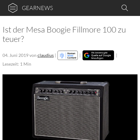
GEARNEWS
Ist der Mesa Boogie Fillmore 100 zu
teuer?
04. Juni 2019
von
claudius
|
|
|
Lesezeit: 1 Min