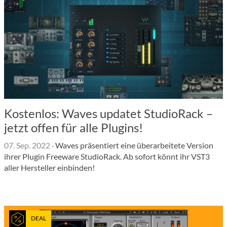
Kostenlos: Waves updatet StudioRack –
jetzt offen für alle Plugins!
07. Sep. 2022
·
Waves präsentiert eine überarbeitete Version
ihrer Plugin Freeware StudioRack. Ab sofort könnt ihr VST3
aller Hersteller einbinden!
DEAL