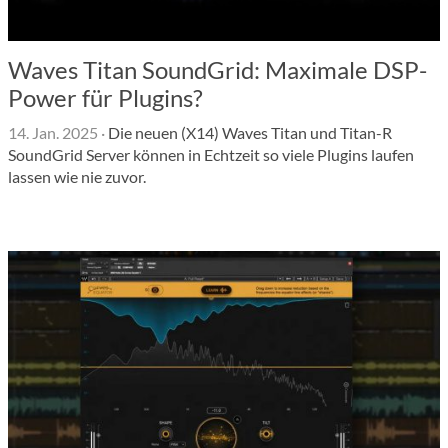
Waves Titan SoundGrid: Maximale DSP-
Power für Plugins?
14. Jan. 2025
·
Die neuen (X14) Waves Titan und Titan-R
SoundGrid Server können in Echtzeit so viele Plugins laufen
lassen wie nie zuvor.