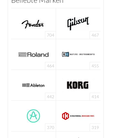
Beliebte Marken
704
467
464
455
442
414
370
319