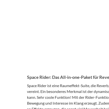
Space Rider: Das All-in-one-Paket für Rev
Space Rider ist eine Raumeffekt-Suite, die Rever
vereint. Ein besonderes Merkmal ist der dynamis
kann. Sehr coole Funktion! Mit der Rider-Funktio
Bewegung und Interesse im Klang erzeugt. Zudem
so Effekte erzeugen, die sonst viel Mausarbeit