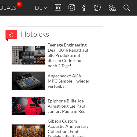
8
DEALS
DE
Hotpicks
Teenage Engineering
Deal: 30 % Rabatt auf
alle Produkte mit
diesem Code – nur
noch 2 Tage!
Angecheckt: AKAI
MPC Sample – wieder
verfügbar!
Epiphone Billie Joe
Armstrong Les Paul
Junior: Paula in Red
Gibson Custom
Acoustic Anniversary
Collection: Fünf
Edelakustikgitarren