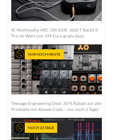
IK Multimedia ARC ON-EAR: Jetzt T-RackS 6
Pro im Wert von 199 Euro gratis dazu
NUR NOCH HEUTE
Teenage Engineering Deal: 30 % Rabatt auf alle
Produkte mit diesem Code – nur noch 2 Tage!
NOCH 23 TAGE