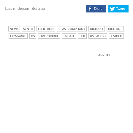
Tags in diesem Beitrag
NEWS
SYNTH
ELEKTRON
CLASS COMPLIANT
DIGITAKT
DIGITONE
FIRMWARE
OS
OVERBRIDGE
UPDATE
USB
USB AUDIO
VIDEO
ANZEIGE