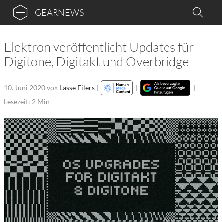
GEARNEWS
Elektron veröffentlicht Updates für
Digitone, Digitakt und Overbridge
10. Juni 2020
von
Lasse Eilers
|
|
|
Lesezeit: 2 Min