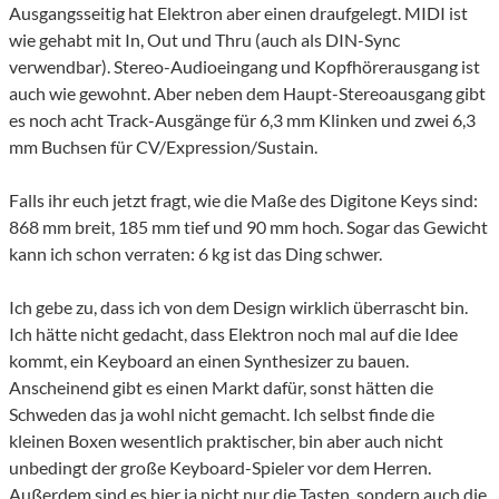
Ausgangsseitig hat Elektron aber einen draufgelegt. MIDI ist
wie gehabt mit In, Out und Thru (auch als DIN-Sync
verwendbar). Stereo-Audioeingang und Kopfhörerausgang ist
auch wie gewohnt. Aber neben dem Haupt-Stereoausgang gibt
es noch acht Track-Ausgänge für 6,3 mm Klinken und zwei 6,3
mm Buchsen für CV/Expression/Sustain.
Falls ihr euch jetzt fragt, wie die Maße des Digitone Keys sind:
868 mm breit, 185 mm tief und 90 mm hoch. Sogar das Gewicht
kann ich schon verraten: 6 kg ist das Ding schwer.
Ich gebe zu, dass ich von dem Design wirklich überrascht bin.
Ich hätte nicht gedacht, dass Elektron noch mal auf die Idee
kommt, ein Keyboard an einen Synthesizer zu bauen.
Anscheinend gibt es einen Markt dafür, sonst hätten die
Schweden das ja wohl nicht gemacht. Ich selbst finde die
kleinen Boxen wesentlich praktischer, bin aber auch nicht
unbedingt der große Keyboard-Spieler vor dem Herren.
Außerdem sind es hier ja nicht nur die Tasten, sondern auch die