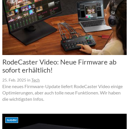
RodeCaster Video: Neue Firmware ab
sofort erhältlich!
25. Feb. 2025
in
Tech
Eine neues Firmware-Update liefert RodeCaster Video einige
Optimierungen, aber auch tolle neue Funktionen. Wir haben
die wichtigsten Infos.
NAMM