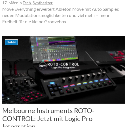
17. März
in
Tech
,
Synthesizer
Move Everything erweitert Ableton Move mit Auto Sampler,
neuen Modulationsmöglichkeiten und viel mehr – mehr
Freiheit für die kleine Groovebox.
NAMM
Melbourne Instruments ROTO-
CONTROL: Jetzt mit Logic Pro
Integration