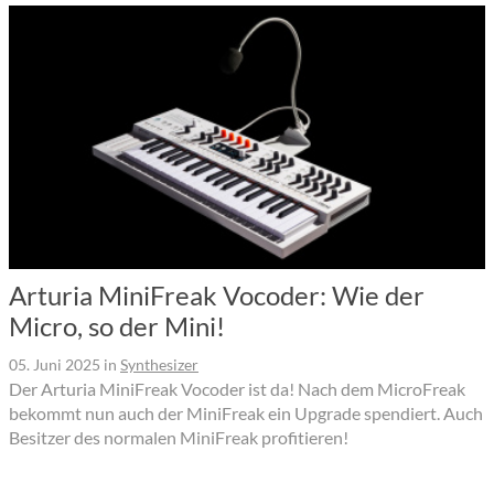
Arturia MiniFreak Vocoder: Wie der
Micro, so der Mini!
05. Juni 2025
in
Synthesizer
Der Arturia MiniFreak Vocoder ist da! Nach dem MicroFreak
bekommt nun auch der MiniFreak ein Upgrade spendiert. Auch
Besitzer des normalen MiniFreak profitieren!