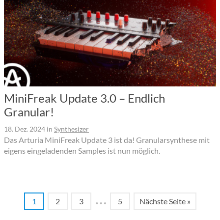
MiniFreak Update 3.0 – Endlich
Granular!
18. Dez. 2024
in
Synthesizer
Das Arturia MiniFreak Update 3 ist da! Granularsynthese mit
eigens eingeladenden Samples ist nun möglich.
…
1
2
3
5
Nächste Seite »