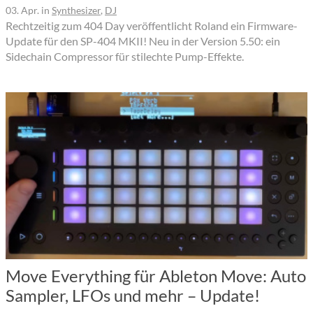
03. Apr.
in
Synthesizer
,
DJ
Rechtzeitig zum 404 Day veröffentlicht Roland ein Firmware-
Update für den SP-404 MKII! Neu in der Version 5.50: ein
Sidechain Compressor für stilechte Pump-Effekte.
Move Everything für Ableton Move: Auto
Sampler, LFOs und mehr – Update!