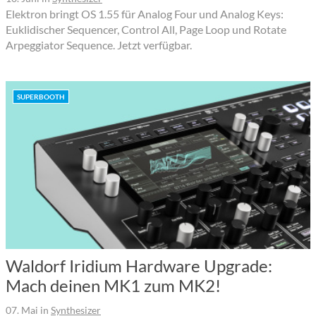
Elektron bringt OS 1.55 für Analog Four und Analog Keys:
Euklidischer Sequencer, Control All, Page Loop und Rotate
Arpeggiator Sequence. Jetzt verfügbar.
SUPERBOOTH
Waldorf Iridium Hardware Upgrade:
Mach deinen MK1 zum MK2!
07. Mai
in
Synthesizer