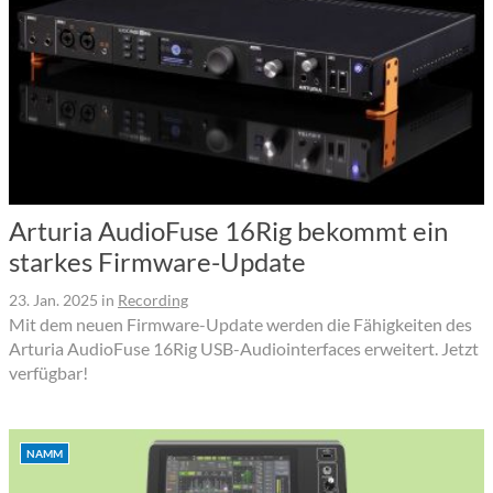
Arturia AudioFuse 16Rig bekommt ein
starkes Firmware-Update
23. Jan. 2025
in
Recording
Mit dem neuen Firmware-Update werden die Fähigkeiten des
Arturia AudioFuse 16Rig USB-Audiointerfaces erweitert. Jetzt
verfügbar!
NAMM