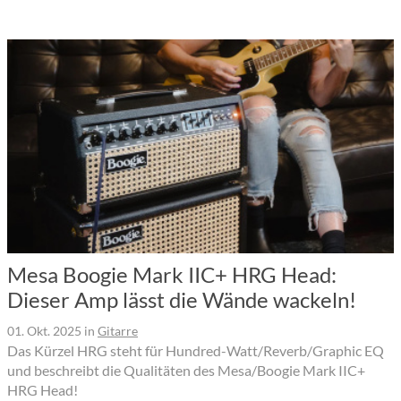
Mesa Boogie Mark IIC+ HRG Head:
Dieser Amp lässt die Wände wackeln!
01. Okt. 2025
in
Gitarre
Das Kürzel HRG steht für Hundred-Watt/Reverb/Graphic EQ
und beschreibt die Qualitäten des Mesa/Boogie Mark IIC+
HRG Head!