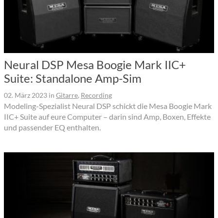
Neural DSP Mesa Boogie Mark IIC+
Suite: Standalone Amp-Sim
02. März 2023
in
Gitarre
,
Recording
Modeling-Spezialist Neural DSP schickt die Mesa Boogie Mark
IIC+ Suite auf eure Computer – darin sind Amp, Boxen, Effekte
und passender EQ enthalten.