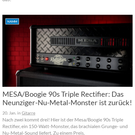
NAMM
MESA/Boogie 90s Triple Rectifier: Das
Neunziger-Nu-Metal-Monster ist zurück!
20. Jan.
in
Gitarre
Nach zwei kommt drei! Hier ist der Mesa/Boogie 90s Triple
Rectifier, ein 150-Watt-Monster, das brachialen Grunge- und
Nu-Metal-Sound liefert. Zu einem Preis.