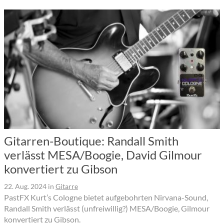
Gitarren-Boutique: Randall Smith
verlässt MESA/Boogie, David Gilmour
konvertiert zu Gibson
22. Aug. 2024
in
Gitarre
PastFX Kurt’s Cologne bietet aufgebohrten Nirvana-Sound,
Randall Smith verlässt (unfreiwillig?) MESA/Boogie, Gilmour
konvertiert zu Gibson.