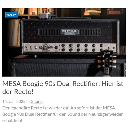
NAMM
MESA Boogie 90s Dual Rectifier: Hier ist
der Recto!
14. Jan. 2025
in
Gitarre
Der legendäre Recto ist wieder da! Ab sofort ist der MESA
Boogie 90s Dual Rectifier für den Sound der Neunziger wieder
erhältlich!