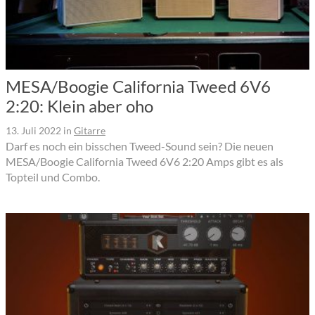
MESA/Boogie California Tweed 6V6
2:20: Klein aber oho
13. Juli 2022
in
Gitarre
Darf es noch ein bisschen Tweed-Sound sein? Die neuen
MESA/Boogie California Tweed 6V6 2:20 Amps gibt es als
Topteil und Combo.