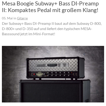
Mesa Boogie Subway+ Bass DI-Preamp
II: Kompaktes Pedal mit großem Klang!
05. Mai
in
Gitarre
Der Subway+ Bass DI-Preamp II baut auf dem Subway D-800,
D-800+ und D-350 auf und liefert den typischen MESA-
Basssound jetzt im Mini-Format!