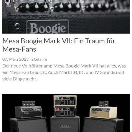
Mesa Boogie Mark VII: Ein Traum für
Mesa-Fans
07. März 2023
in
Gitarre
Der neue Vollröhrenamp Mesa Boogie Mark VII hat alles, was
ein Mesa Fan braucht. Auch Mark IIB, IIC und IV Sounds und
viele Dinge mehr.