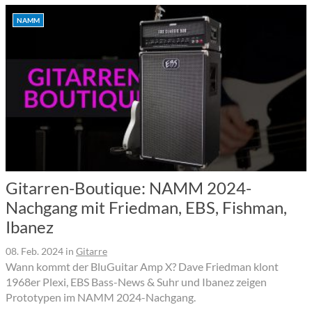
NAMM
Gitarren-Boutique: NAMM 2024-
Nachgang mit Friedman, EBS, Fishman,
Ibanez
08. Feb. 2024
in
Gitarre
Wann kommt der BluGuitar Amp X? Dave Friedman klont
1968er Plexi, EBS Bass-News & Suhr und Ibanez zeigen
Prototypen im NAMM 2024-Nachgang.