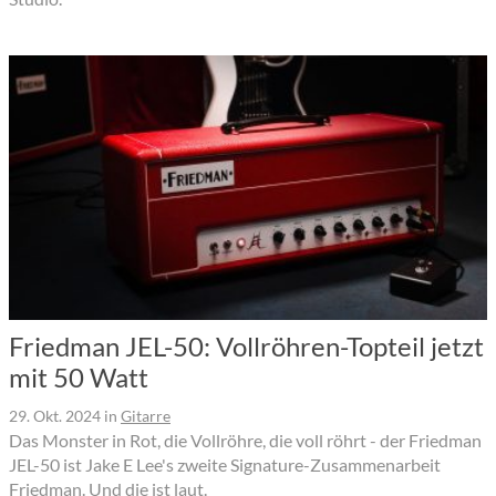
Friedman JEL-50: Vollröhren-Topteil jetzt
mit 50 Watt
29. Okt. 2024
in
Gitarre
Das Monster in Rot, die Vollröhre, die voll röhrt - der Friedman
JEL-50 ist Jake E Lee's zweite Signature-Zusammenarbeit
Friedman. Und die ist laut.