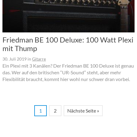
Friedman BE 100 Deluxe: 100 Watt Plexi
mit Thump
30. Juli 2019
in
Gitarre
Ein Plexi mit 3 Kanälen? Der Friedman BE 100 Deluxe ist genau
das. Wer auf den britischen “UR-Sound” steht, aber mehr
Flexibilität braucht, kommt hier wohl nur schwer dran vorbei.
1
2
Nächste Seite »