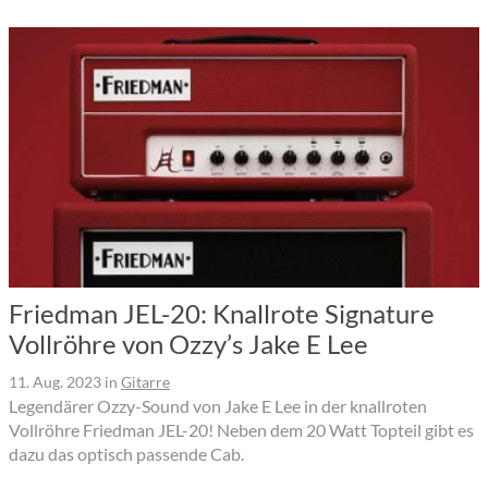
Friedman JEL-20: Knallrote Signature
Vollröhre von Ozzy’s Jake E Lee
11. Aug. 2023
in
Gitarre
Legendärer Ozzy-Sound von Jake E Lee in der knallroten
Vollröhre Friedman JEL-20! Neben dem 20 Watt Topteil gibt es
dazu das optisch passende Cab.