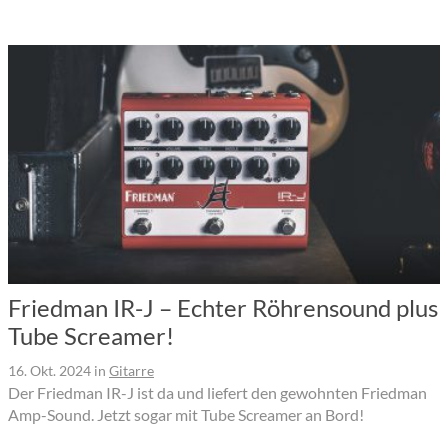
Friedman IR-J – Echter Röhrensound plus
Tube Screamer!
16. Okt. 2024
in
Gitarre
Der Friedman IR-J ist da und liefert den gewohnten Friedman
Amp-Sound. Jetzt sogar mit Tube Screamer an Bord!