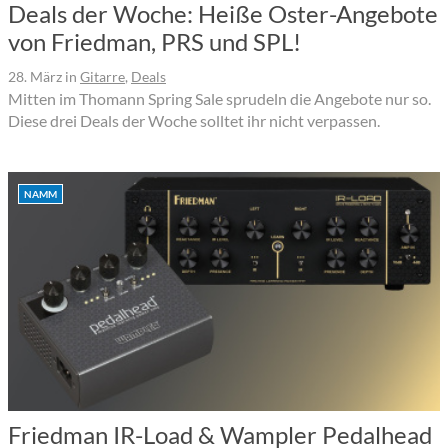
Deals der Woche: Heiße Oster-Angebote
von Friedman, PRS und SPL!
28. März
in
Gitarre
,
Deals
Mitten im Thomann Spring Sale sprudeln die Angebote nur so.
Diese drei Deals der Woche solltet ihr nicht verpassen.
NAMM
Friedman IR-Load & Wampler Pedalhead