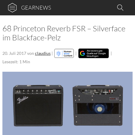
GEARNEWS
68 Princeton Reverb FSR – Silverface
im Blackface-Pelz
20. Juli 2017
von
claudius
|
|
|
Lesezeit: 1 Min