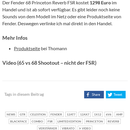
Der Fender 68 Princeton Reverb FSR kostet
1298 Euro
im
Handel und ist ab sofort verfügbar. Es gibt leider noch keine
Sounds von dem Modell im Netz oder eine Produktseite von
Fender. Deswegen verlinke ich mal direkt in den Handel.
Mehr Infos
Produktseite
bei Thomann
Video (65 vs 68 Shootout – nicht der FSR)
Tags in diesem Beitrag
NEWS
GTR
CELESTION
FENDER
12AT7
12AX7
1X12
6V6
AMP
BLACKFACE
COMBO
FSR
LIMITED EDITION
PRINCETON
REVERB
VERSTÄRKER
VIBRATO
VIDEO