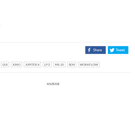
.
GUI
JUNO
JUPITER 8
LFO
MS-20
SEM
WORKFLOW
ANZEIGE