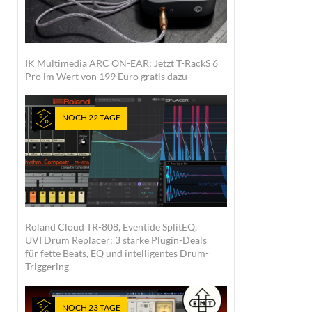
IK Multimedia ARC ON-EAR: Jetzt T-RackS 6
Pro im Wert von 199 Euro gratis dazu
NOCH 22 TAGE
Roland Cloud TR-808, Eventide SplitEQ,
UVI Drum Replacer: 3 starke Plugin-Deals
für fette Beats, EQ und intelligentes Drum-
Triggering
NOCH 23 TAGE