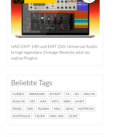
UAD EMT 140 und EMT 250: Universal Audio
bringt legendäre Vintage-Reverbs jetzt als
native Plugins
Beliebte Tags
VIDEO
WINDOWS
EFFEKT
FX
AU
MACOS
PLUG-IN
VST
AAX
VST3
MIDI
64 BIT
PEDAL
OSX
PLUGIN
MAC
DEAL
HOTPICKS
KOSTENLOS
FILTER
MAC OSX
32 BIT