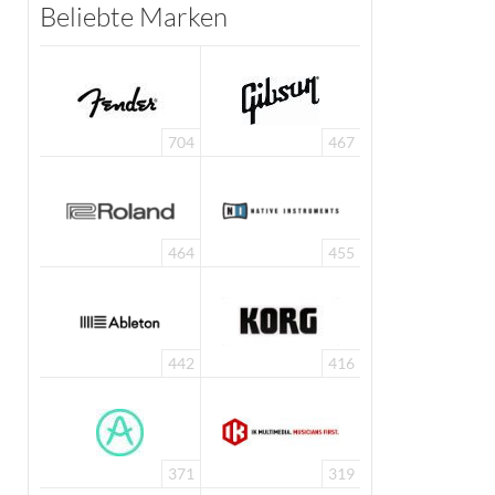
Beliebte Marken
704
467
464
455
442
416
371
319