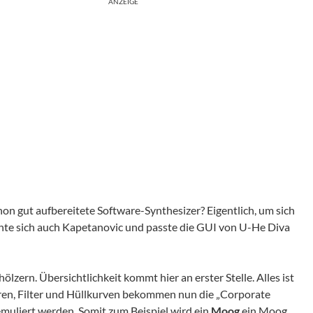
ANZEIGE
on gut aufbereitete Software-Synthesizer? Eigentlich, um sich
chte sich auch Kapetanovic und passte die GUI von U-He Diva
ölzern. Übersichtlichkeit kommt hier an erster Stelle. Alles ist
oren, Filter und Hüllkurven bekommen nun die „Corporate
e emuliert werden. Somit zum Beispiel wird ein
Moog
ein Moog,