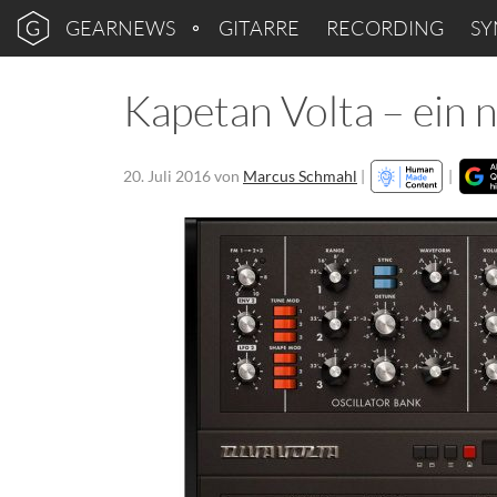
GEARNEWS
GITARRE
RECORDING
SY
Kapetan Volta – ein n
20. Juli 2016
von
Marcus Schmahl
|
|