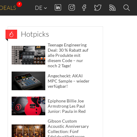
7
DEALS
DE
Hotpicks
Teenage Engineering
Deal: 30 % Rabatt auf
alle Produkte mit
diesem Code – nur
noch 2 Tage!
Angecheckt: AKAI
MPC Sample – wieder
verfügbar!
Epiphone Billie Joe
Armstrong Les Paul
Junior: Paula in Red
Gibson Custom
Acoustic Anniversary
Collection: Fünf
Edelakustikgitarren