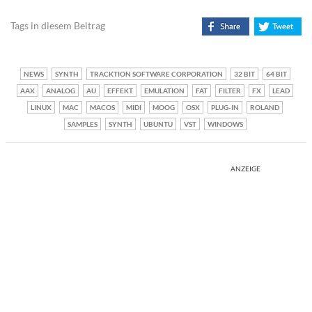
Tags in diesem Beitrag
NEWS
SYNTH
TRACKTION SOFTWARE CORPORATION
32 BIT
64 BIT
AAX
ANALOG
AU
EFFEKT
EMULATION
FAT
FILTER
FX
LEAD
LINUX
MAC
MACOS
MIDI
MOOG
OSX
PLUG-IN
ROLAND
SAMPLES
SYNTH
UBUNTU
VST
WINDOWS
ANZEIGE