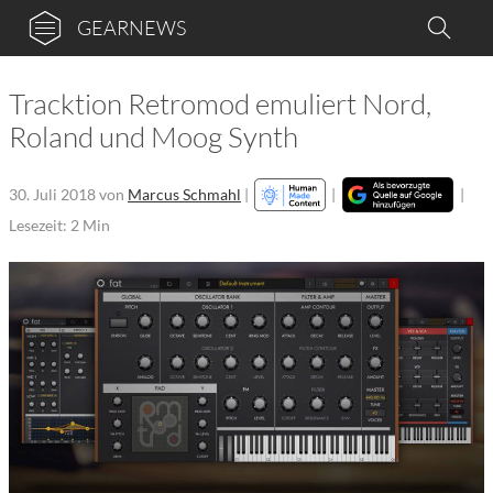
GEARNEWS
Tracktion Retromod emuliert Nord,
Roland und Moog Synth
30. Juli 2018
von
Marcus Schmahl
|
|
|
Lesezeit: 2 Min