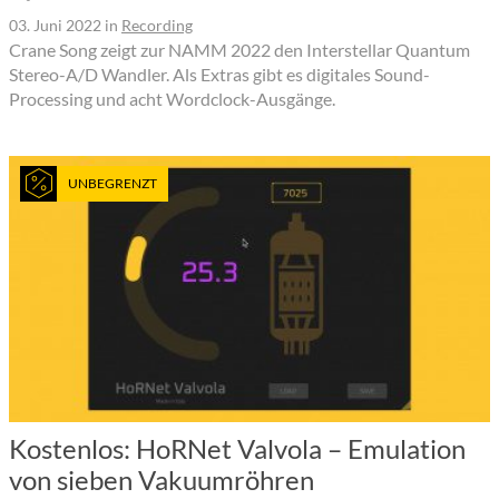
03. Juni 2022
in
Recording
Crane Song zeigt zur NAMM 2022 den Interstellar Quantum
Stereo-A/D Wandler. Als Extras gibt es digitales Sound-
Processing und acht Wordclock-Ausgänge.
UNBEGRENZT
Kostenlos: HoRNet Valvola – Emulation
von sieben Vakuumröhren