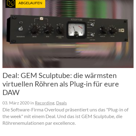
ABGELAUFEN
Deal: GEM Sculptube: die wärmsten
virtuellen Röhren als Plug-in für eure
DAW
03. März 2020
in
Recording
,
Deals
Die Software-Firma Overloud präsentiert uns das "Plug-in of
the week" mit einem Deal. Und das ist GEM Sculptube, die
Röhrenemulationen par excellence.