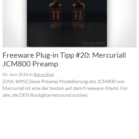
Freeware Plug-in Tipp #20: Mercuriall
JCM800 Preamp
05. Juni 2016
in
Recording
[OSX, WIN] Diese Preamp Modellierung des JCM800 von
Marcuriall ist eine der besten auf dem Freeware-Markt. Für
alle, die DEN Rockgitarrensound suchen.