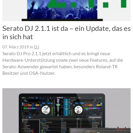
Serato DJ 2.1.1 ist da – ein Update, das es
in sich hat
07. März 2019
in
DJ
Serato DJ Pro 2.1.1 jetzt erhältlich und es bringt neue
Hardware-Unterstützung sowie zwei neue Features, auf die
Serato-Anwender gewartet haben, besonders Roland-TR
Besitzer und OSA-Nutzer.