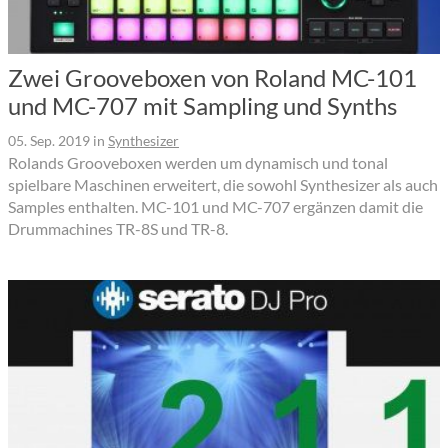
Zwei Grooveboxen von Roland MC-101
und MC-707 mit Sampling und Synths
05. Sep. 2019
in
Synthesizer
Rolands Grooveboxen werden um dynamisch und tonal
spielbare Maschinen erweitert, die sowohl Synthesizer als auch
Samples enthalten. MC-101 und MC-707 ergänzen damit die
Drummachines TR-8S und TR-8.