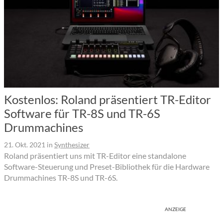
Kostenlos: Roland präsentiert TR-Editor
Software für TR-8S und TR-6S
Drummachines
21. Okt. 2021
in
Synthesizer
Roland präsentiert uns mit TR-Editor eine standalone
Software-Steuerung und Preset-Bibliothek für die Hardware
Drummachines TR-8S und TR-6S.
ANZEIGE