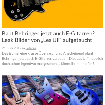
Baut Behringer jetzt auch E-Gitarren?
Leak Bilder von „Les Uli“ aufgetaucht
21. Juni 2019
in
Gitarre
Das ist mal eine krasse Überraschung. Anscheinend plant
Behringer jetzt auch E-Gitarren zu bauen. Die „Les Uli“ habe ich
doch schon irgendwo mal gesehen … könnt ihr mir helfen?