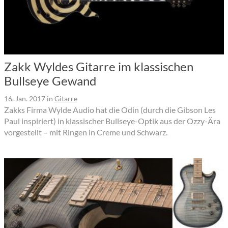
Zakk Wyldes Gitarre im klassischen
Bullseye Gewand
16. Jan. 2017
in
Gitarre
Zakks Firma Wylde Audio hat die Odin (durch die Gibson Les
Paul inspiriert) in klassischer Bullseye-Optik aus der Ozzy-Ära
vorgestellt – mit Ringen in Creme und Schwarz.