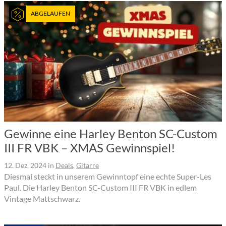
ABGELAUFEN
Gewinne eine Harley Benton SC-Custom
III FR VBK – XMAS Gewinnspiel!
12. Dez. 2024
in
Deals
,
Gitarre
Diesmal steckt in unserem Gewinntopf eine echte Super-Les
Paul. Die Harley Benton SC-Custom III FR VBK in edlem
Vintage Mattschwarz.