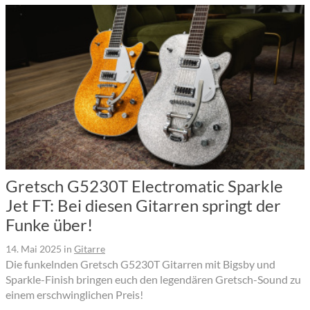
Gretsch G5230T Electromatic Sparkle
Jet FT: Bei diesen Gitarren springt der
Funke über!
14. Mai 2025
in
Gitarre
Die funkelnden Gretsch G5230T Gitarren mit Bigsby und
Sparkle-Finish bringen euch den legendären Gretsch-Sound zu
einem erschwinglichen Preis!