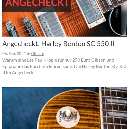
Angecheckt: Harley Benton SC-550 II
06. Sep. 2021
in
Gitarre
Warum eine Les Paul-Kopie für nur 279 Euro Gibson und
Epiphone das Fürchten lehren kann. Die Harley Benton SC-550
II im Angecheckt.