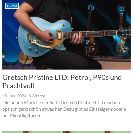
NAMM
Gretsch Pristine LTD: Petrol, P90s und
Prachtvoll
19. Jan. 2024
in
Gitarre
Die neuen Modelle der Serie Gretsch Pristine LTD machen
optisch ganz schön etwas her. Dazu gibt es Einsteigermodelle
bei Akustikgitarren.