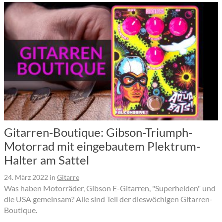
Gitarren-Boutique: Gibson-Triumph-
Motorrad mit eingebautem Plektrum-
Halter am Sattel
24. März 2022
in
Gitarre
Was haben Motorräder, Gibson E-Gitarren, "Superhelden" und
die USA gemeinsam? Alle sind Teil der dieswöchigen Gitarren-
Boutique.