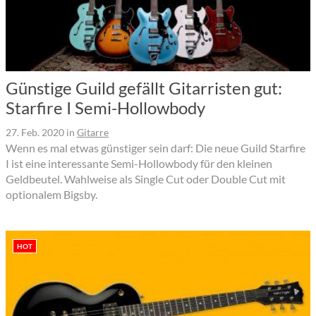
Günstige Guild gefällt Gitarristen gut:
Starfire I Semi-Hollowbody
27. Feb. 2020
in
Gitarre
Wenn es mal etwas günstiger sein darf: Die neue Guild Starfire
I ist eine interessante Semi-Hollowbody für den kleinen
Geldbeutel. Wahlweise als Single Cut oder Double Cut mit
optionalem Bigsby.
HOT