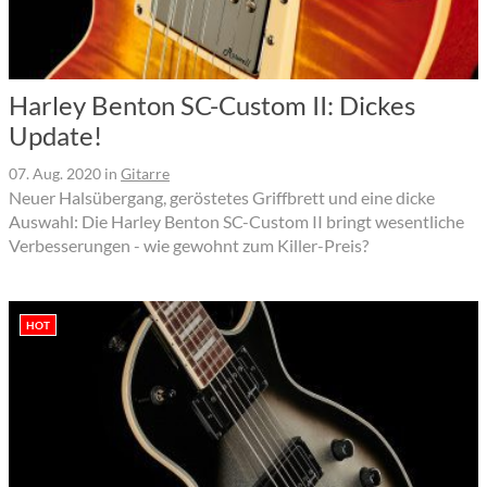
Harley Benton SC-Custom II: Dickes
Update!
07. Aug. 2020
in
Gitarre
Neuer Halsübergang, geröstetes Griffbrett und eine dicke
Auswahl: Die Harley Benton SC-Custom II bringt wesentliche
Verbesserungen - wie gewohnt zum Killer-Preis?
HOT