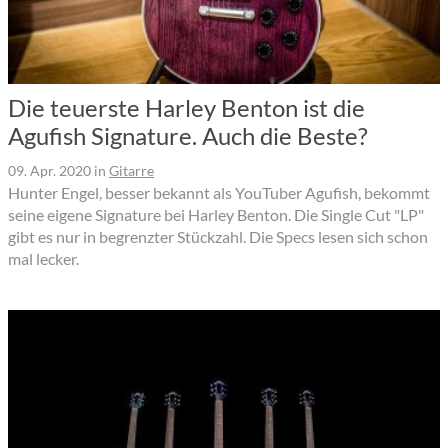
Die teuerste Harley Benton ist die
Agufish Signature. Auch die Beste?
09. Apr. 2020
in
Gitarre
Hunter Engel, besser bekannt als YouTuber Agufish, bekommt
seine eigene Signature bei Harley Benton. Die Single Cut "LP"
gibt es nur in begrenzter Stückzahl. Die Specs lesen sich schon
mal lecker.